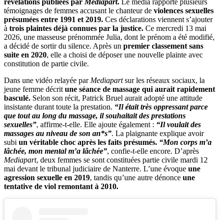
révélations publiées par
Mediapart
.
Le média rapporte plusieurs
témoignages de femmes accusant le chanteur de
violences sexuelles
présumées entre 1991 et 2019.
Ces déclarations viennent s’ajouter
à
trois plaintes déjà connues par la justice.
Ce mercredi 13 mai
2026, une masseuse prénommée Julia, dont le prénom a été modifié,
a décidé de sortir du silence. Après un
premier classement sans
suite en 2020
, elle a choisi de déposer une nouvelle plainte avec
constitution de partie civile.
Dans une vidéo relayée par
Mediapart
sur les réseaux sociaux, la
jeune femme décrit
une séance de massage qui aurait rapidement
basculé.
Selon son récit, Patrick Bruel aurait adopté une attitude
insistante durant toute la prestation.
“Il était très oppressant parce
que tout au long du massage, il souhaitait des prestations
sexuelles”
, affirme-t-elle. Elle ajoute également :
“Il voulait des
massages au niveau de son an*s”
. La plaignante explique avoir
subi
un véritable choc après les faits présumés.
“Mon corps m’a
lâchée, mon mental m’a lâchée”
, confie-t-elle encore. D’après
Mediapart
, deux femmes se sont constituées partie civile mardi 12
mai devant le tribunal judiciaire de Nanterre. L’une évoque
une
agression sexuelle en 2019
, tandis qu’une autre dénonce
une
tentative de viol remontant à 2010.