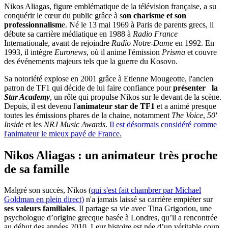
Nikos Aliagas, figure emblématique de la télévision française, a su
conquérir le cœur du public grâce à s
on charisme et son
professionnalism
e. Né le 13 mai 1969 à Paris de parents grecs, il
débute sa carrière médiatique en 1988 à
Radio France
Internationale, avant de rejoindre
Radio Notre-Dame
en 1992. En
1993, il intègre
Euronews
, où il anime l'émission
Prisma
et couvre
des événements majeurs tels que la guerre du Kosovo.
Sa notoriété explose en 2001 grâce à Etienne Mougeotte, l'ancien
patron de TF1 qui décide de lui faire confiance pour
présenter la
Star Academy
, un rôle qui propulse Nikos sur le devant de la scène.
Depuis, il est devenu l'
animateur star de TF1
et a animé presque
toutes les émissions phares de la chaine, notamment
The Voice
,
50'
Inside
et les
NRJ Music Awards
.
Il est désormais considéré comme
l'animateur le mieux payé de France.
Nikos Aliagas : un animateur très proche
de sa famille
Malgré son succès, Nikos (
qui s'est fait chambrer par Michael
Goldman en plein direct)
n'a jamais laissé sa carrière empiéter sur
ses valeurs familiales
. Il partage sa vie avec Tina Grigoriou, une
psychologue d’origine grecque basée à Londres, qu’il a rencontrée
au début des années 2010. Leur histoire est née d’un véritable coup