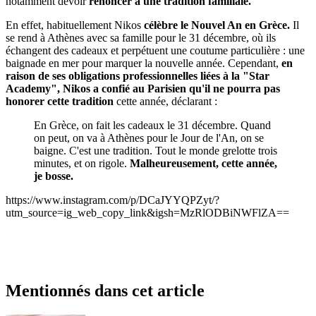
notamment devoir
renoncer à une tradition familiale.
En effet, habituellement Nikos
célèbre le Nouvel An en Grèce.
Il
se rend à Athènes avec sa famille pour le 31 décembre, où ils
échangent des cadeaux et perpétuent une coutume particulière : une
baignade en mer pour marquer la nouvelle année. Cependant,
en
raison de ses obligations professionnelles liées à la "Star
Academy", Nikos a confié au Parisien qu'il ne pourra pas
honorer cette tradition
cette année, déclarant :
En Grèce, on fait les cadeaux le 31 décembre. Quand
on peut, on va à Athènes pour le Jour de l'An, on se
baigne. C'est une tradition. Tout le monde grelotte trois
minutes, et on rigole.
Malheureusement, cette année,
je bosse.
https://www.instagram.com/p/DCaJYYQPZyt/?
utm_source=ig_web_copy_link&igsh=MzRlODBiNWFlZA==
Mentionnés dans cet article