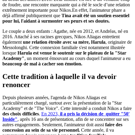
de foudre, une rencontre marquante qui a été le socle d’une relation
extrêmement importante pour Nikos.En effet, l'animateur phare a
déjà affirmé publiquement que
Tina avait été un soutien essentiel
pour lui, l'aidant à surmonter ses peurs et ses doutes.
Le couple a deux enfants : Agathe, née en 2012, et Andréas, né en
2016. Attaché à ses racines grecques, Nikos Aliagas entretient
également
une relation étroite avec sa mère, Harula
, originaire de
Messolonghi. Cette connexion familiale s'est notamment illustrée
lorsque
Harula est venue le soutenir sur le plateau de la "Star
Academy"
, un moment émouvant au cours duquel l'animateur a eu
beaucoup de mal à cacher son émotion.
Cette tradition à laquelle il va devoir
renoncer
Depuis plusieurs années, l'agenda de Nikos Aliagas est
particulièrement chargé, surtout avec la présentation de la "Star
Academy" et de "The Voice". Cette intensité a conduit Nikos a faire
des choix difficiles
.
En 2023,
il a pris la décision de quitter "50'
Inside"
, après 16 ans de présentation, afin de se concentrer sur ses
autres engagements. Seulement, l'animateur doit aussi
faire des
concession au sein de sa vie personnel.
Cette année, il va