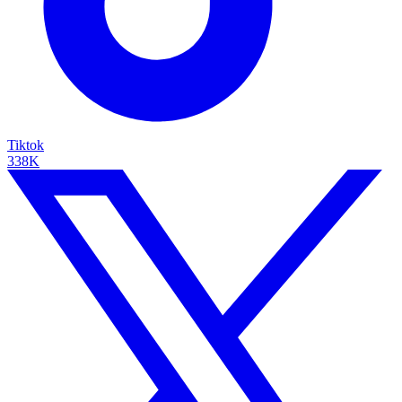
Tiktok
338K