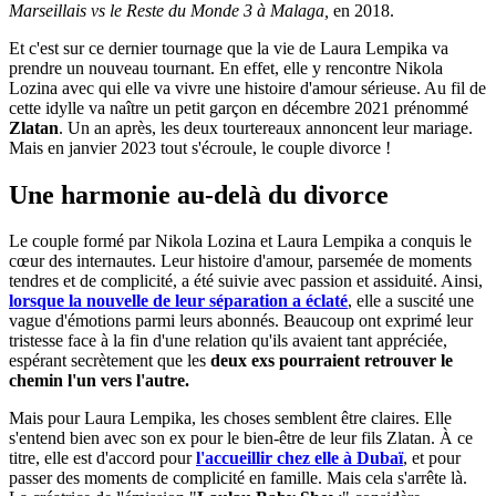
Marseillais vs le Reste du Monde 3 à Malaga,
en 2018.
Et c'est sur ce dernier tournage que la vie de Laura Lempika va
prendre un nouveau tournant. En effet, elle y rencontre Nikola
Lozina avec qui elle va vivre une histoire d'amour sérieuse. Au fil de
cette idylle va naître un petit garçon en décembre 2021 prénommé
Zlatan
. Un an après, les deux tourtereaux annoncent leur mariage.
Mais en janvier 2023 tout s'écroule, le couple divorce !
Une harmonie au-delà du divorce
Le couple formé par Nikola Lozina et Laura Lempika a conquis le
cœur des internautes. Leur histoire d'amour, parsemée de moments
tendres et de complicité, a été suivie avec passion et assiduité. Ainsi,
lorsque la nouvelle de leur séparation a éclaté
, elle a suscité une
vague d'émotions parmi leurs abonnés. Beaucoup ont exprimé leur
tristesse face à la fin d'une relation qu'ils avaient tant appréciée,
espérant secrètement que les
deux exs pourraient retrouver le
chemin l'un vers l'autre.
Mais pour Laura Lempika, les choses semblent être claires. Elle
s'entend bien avec son ex pour le bien-être de leur fils Zlatan. À ce
titre, elle est d'accord pour
l'accueillir chez elle à Dubaï
, et pour
passer des moments de complicité en famille. Mais cela s'arrête là.