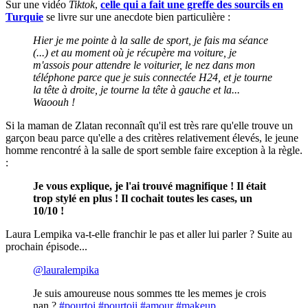
Sur une vidéo
Tiktok
,
celle qui a fait une greffe des sourcils en
Turquie
se livre sur une anecdote bien particulière :
Hier je me pointe à la salle de sport, je fais ma séance
(...) et au moment où je récupère ma voiture, je
m'assois pour attendre le voiturier, le nez dans mon
téléphone parce que je suis connectée H24, et je tourne
la tête à droite, je tourne la tête à gauche et la...
Waoouh !
Si la maman de Zlatan reconnaît qu'il est très rare qu'elle trouve un
garçon beau parce qu'elle a des critères relativement élevés, le jeune
homme rencontré à la salle de sport semble faire exception à la règle.
:
Je vous explique, je l'ai trouvé magnifique ! Il était
trop stylé en plus ! Il cochait toutes les cases, un
10/10 !
Laura Lempika va-t-elle franchir le pas et aller lui parler ? Suite au
prochain épisode...
@lauralempika
Je suis amoureuse nous sommes tte les memes je crois
nan ?
#pourtoi
#pourtoii
#amour
#makeup