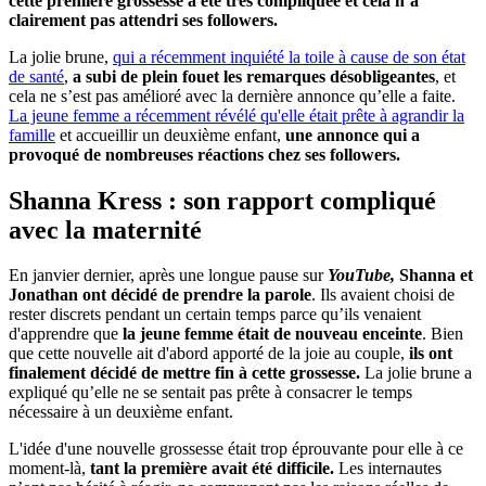
cette première grossesse a été très compliquée et cela n’a
clairement pas attendri ses followers.
La jolie brune,
qui a récemment inquiété la toile à cause de son état
de santé
,
a subi de plein fouet les remarques désobligeantes
, et
cela ne s’est pas amélioré avec la dernière annonce qu’elle a faite.
La jeune femme a récemment révélé qu'elle était prête à agrandir la
famille
et accueillir un deuxième enfant,
une annonce qui a
provoqué de nombreuses réactions chez ses followers.
Shanna Kress : son rapport compliqué
avec la maternité
En janvier dernier, après une longue pause sur
YouTube,
Shanna et
Jonathan ont décidé de prendre la parole
. Ils avaient choisi de
rester discrets pendant un certain temps parce qu’ils venaient
d'apprendre que
la jeune femme était de nouveau enceinte
. Bien
que cette nouvelle ait d'abord apporté de la joie au couple,
ils ont
finalement décidé de mettre fin à cette grossesse.
La jolie brune a
expliqué qu’elle ne se sentait pas prête à consacrer le temps
nécessaire à un deuxième enfant.
L'idée d'une nouvelle grossesse était trop éprouvante pour elle à ce
moment-là,
tant la première avait été difficile.
Les internautes