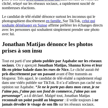
cliché, relayé sur les réseaux sociaux, a rapidement suscité de
nombreuses réactions.
Le candidat de télé-réalité dénonce surtout les inconnus qui le
photographient discrètement
en famille.
Sur TikTok,
celui qui
souhaite déménager en Suisse
affirme préférer les échanges directs
avec les personnes qui souhaitent simplement prendre une photo
avec lui.
Jonathan Matijas dénonce les photos
prises à son insu
Tout est parti d’une
photo publiée par Aqababe sur les réseaux
sociaux
. On y aperçoit
Jonathan Matijas, Shanna Kress et leur
fils en pleine balade dans les rues de Nice.
Le cliché aurait été
pris discrètement par un passant
avant d’être transmis au
blogueur. Très agacé, le candidat de télé-réalité a rapidement réagi
dans une vidéo publiée sur TikTok. Il n’a d’ailleurs pas caché son
opinion sur Aqababe.
“Je ne le porte pas dans mon cœur, je ne
l’aime pas, j’aime pas son fond de commerce, j’aime pas son
personnage”
, a-t-il déclaré. Malgré tout, Jonathan Matijas
reconnaît un point positif au blogueur
: il veille toujours à
ne
jamais dévoiler le visage de son fils
sur les réseaux sociaux.