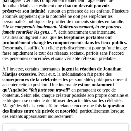
partagées
. Certains comprennent totalement l’agacement de
Jonathan Matijas et estiment que
chacun devrait pouvoir
préserver son intimité
, surtout en présence de ses enfants. Plusieurs
abonnés rappellent que la notoriété ne doit pas empêcher les
personnalités publiques de profiter de moments simples en famille.
“Je te comprends totalement. Malheureusement, tu ne pourras
jamais contrôler les gens…”,
écrit notamment une internaute.
D’autres soulignent aussi que
les téléphones portables ont
profondément changé les comportements dans les lieux publics.
Désormais, il suffit d’un cliché pris discrètement pour qu’une image
fasse rapidement le tour des réseaux sociaux, parfois sans l’accord
des personnes concernées et sans véritable réflexion préalable.
À l’inverse, certains internautes
jugent la réaction de Jonathan
Matijas excessive
. Pour eux, la médiatisation fait partie des
conséquences de la célébrité
et les personnalités publiques doivent
accepter cette exposition. Une internaute
estime notamment
qu’Aqababe
“fait juste son travail”
en partageant ce type de
contenus. Selon elle, chaque créateur possède son propre domaine et
le blogueur se contente de diffuser des actualités sur les célébrités.
Malgré les débats, cette affaire relance encore une fois
la question
des limites entre vie privée et notoriété
, particulièrement lorsque
des enfants apparaissent indirectement.