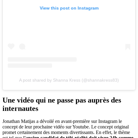
View this post on Instagram
A post shared by Shanna Kress (@shannakress83)
Une vidéo qui ne passe pas auprès des
internautes
Jonathan Matijas a dévoilé en avant-première sur Instagram le
concept de leur prochaine vidéo sur Youtube. Le concept original
promet certainement des moments divertissants. En effet, le thème
est tel que l
'ancien candidat de télé-réalité doit vivre 24h comme