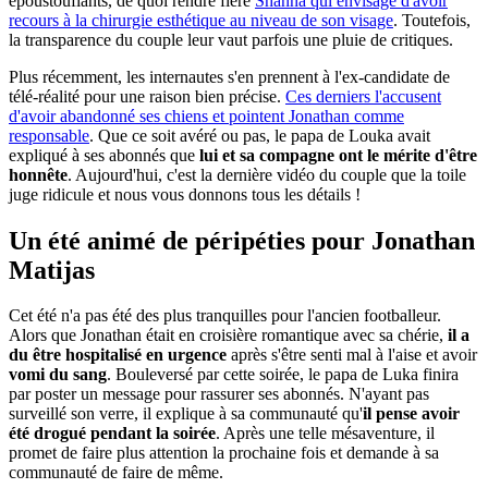
époustouflants, de quoi rendre fière
Shanna qui envisage d'avoir
recours à la chirurgie esthétique au niveau de son visage
. Toutefois,
la transparence du couple leur vaut parfois une pluie de critiques.
Plus récemment, les internautes s'en prennent à l'ex-candidate de
télé-réalité pour une raison bien précise.
Ces derniers l'accusent
d'avoir abandonné ses chiens et pointent Jonathan comme
responsable
. Que ce soit avéré ou pas, le papa de Louka avait
expliqué à ses abonnés que
lui et sa compagne ont le mérite d'être
honnête
. Aujourd'hui, c'est la dernière vidéo du couple que la toile
juge ridicule et nous vous donnons tous les détails !
Un été animé de péripéties pour Jonathan
Matijas
Cet été n'a pas été des plus tranquilles pour l'ancien footballeur.
Alors que Jonathan était en croisière romantique avec sa chérie,
il a
du être hospitalisé en urgence
après s'être senti mal à l'aise et avoir
vomi du sang
. Bouleversé par cette soirée, le papa de Luka finira
par poster un message pour rassurer ses abonnés. N'ayant pas
surveillé son verre, il explique à sa communauté qu'
il pense avoir
été drogué pendant la soirée
. Après une telle mésaventure, il
promet de faire plus attention la prochaine fois et demande à sa
communauté de faire de même.