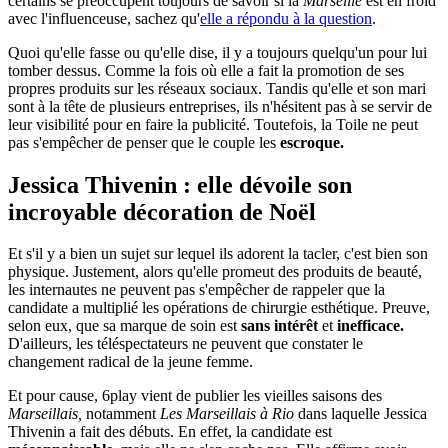
certains se préoccupent toujours de savoir si la
Marseille
est en froid
avec l'influenceuse, sachez qu'
elle a répondu à la question
.
Quoi qu'elle fasse ou qu'elle dise, il y a toujours quelqu'un pour lui
tomber dessus. Comme la fois où elle a fait la promotion de ses
propres produits sur les réseaux sociaux. Tandis qu'elle et son mari
sont à la tête de plusieurs entreprises, ils n'hésitent pas à se servir de
leur visibilité pour en faire la publicité. Toutefois, la Toile ne peut
pas s'empêcher de penser que le couple les
escroque.
Jessica Thivenin : elle dévoile son
incroyable décoration de Noël
Et s'il y a bien un sujet sur lequel ils adorent la tacler, c'est bien son
physique. Justement, alors qu'elle promeut des produits de beauté,
les internautes ne peuvent pas s'empêcher de rappeler que la
candidate a multiplié les opérations de chirurgie esthétique. Preuve,
selon eux, que sa marque de soin est
sans intérêt
et
inefficace.
D'ailleurs, les téléspectateurs ne peuvent que constater le
changement radical de la jeune femme.
Et pour cause, 6play vient de publier les vieilles saisons des
Marseillais,
notamment
Les Marseillais à Rio
dans laquelle Jessica
Thivenin a fait des débuts. En effet, la candidate est