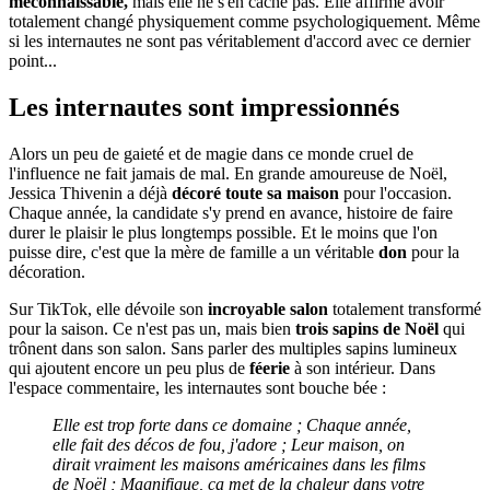
méconnaissable,
mais elle ne s'en cache pas. Elle affirme avoir
totalement changé physiquement comme psychologiquement. Même
si les internautes ne sont pas véritablement d'accord avec ce dernier
point...
Les internautes sont impressionnés
Alors un peu de gaieté et de magie dans ce monde cruel de
l'influence ne fait jamais de mal. En grande amoureuse de Noël,
Jessica Thivenin a déjà
décoré toute sa maison
pour l'occasion.
Chaque année, la candidate s'y prend en avance, histoire de faire
durer le plaisir le plus longtemps possible. Et le moins que l'on
puisse dire, c'est que la mère de famille a un véritable
don
pour la
décoration.
Sur TikTok, elle dévoile son
incroyable salon
totalement transformé
pour la saison. Ce n'est pas un, mais bien
trois sapins de Noël
qui
trônent dans son salon. Sans parler des multiples sapins lumineux
qui ajoutent encore un peu plus de
féerie
à son intérieur. Dans
l'espace commentaire, les internautes sont bouche bée :
Elle est trop forte dans ce domaine ; Chaque année,
elle fait des décos de fou, j'adore ; Leur maison, on
dirait vraiment les maisons américaines dans les films
de Noël ; Magnifique, ça met de la chaleur dans votre