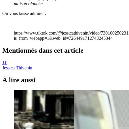
maison blanche.
On vous laisse admirer :
https://www.tiktok.com/@jessicathivenin/video/73010025023
is_from_webapp=1&web_id=7264491712743245344
Mentionnés dans cet article
JT
Jessica Thivenin
À lire aussi