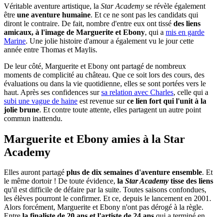
Véritable aventure artistique, la
Star Academy
se révèle également
être
une aventure humaine
. Et ce ne sont pas les candidats qui
diront le contraire. De fait, nombre d'entre eux ont tissé
des liens
amicaux, à l'image de Marguerite et Ebony
, qui a
mis en garde
Marine
. Une jolie histoire d'amour a également vu le jour cette
année entre Thomas et Maylis.
De leur côté, Marguerite et Ebony ont partagé de nombreux
moments de complicité au château. Que ce soit lors des cours, des
évaluations ou dans la vie quotidienne, elles se sont portées vers le
haut. Après ses confidences sur
sa relation avec Charles
, celle qui a
subi une vague de haine
est revenue sur
ce lien fort qui l'unit à la
jolie brune
. Et contre toute attente, elles partagent un autre point
commun inattendu.
Marguerite et Ebony amies à la Star
Academy
Elles auront partagé
plus de dix semaines d'aventure ensemble
. Et
le même dortoir ! De toute évidence,
la
Star Academy
tisse des liens
qu'il est difficile de défaire par la suite. Toutes saisons confondues,
les élèves pourront le confirmer. Et ce, depuis le lancement en 2001.
Alors forcément, Marguerite et Ebony n'ont pas dérogé à la règle.
Entre
la finaliste de 20 ans et l'artiste de 24 ans
qui a terminé en