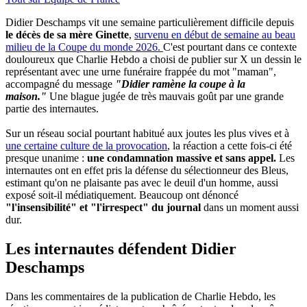
Didier Deschamps vit une semaine particulièrement difficile depuis
le décès de sa mère Ginette
,
survenu en début de semaine au beau
milieu de la Coupe du monde 2026.
C'est pourtant dans ce contexte
douloureux que Charlie Hebdo a choisi de publier sur X un dessin le
représentant avec une urne funéraire frappée du mot "maman",
accompagné du message
"Didier ramène la coupe à la
maison."
Une blague jugée de très mauvais goût par une grande
partie des internautes.
Sur un réseau social pourtant habitué aux joutes les plus vives et à
une certaine culture de la provocation
, la réaction a cette fois-ci été
presque unanime :
une condamnation massive et sans appel.
Les
internautes ont en effet pris la défense du sélectionneur des Bleus,
estimant qu'on ne plaisante pas avec le deuil d'un homme, aussi
exposé soit-il médiatiquement. Beaucoup ont dénoncé
"l'insensibilité" et "l'irrespect" du journal
dans un moment aussi
dur.
Les internautes défendent Didier
Deschamps
Dans les commentaires de la publication de Charlie Hebdo, les