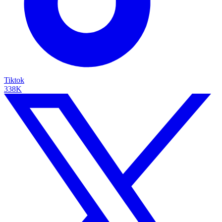
Tiktok
338K