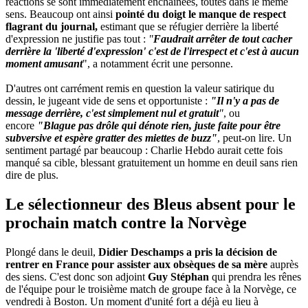
réactions se sont immédiatement enchaînées, toutes dans le même
sens. Beaucoup ont ainsi
pointé du doigt le manque de respect
flagrant du journal,
estimant que se réfugier derrière la liberté
d'expression ne justifie pas tout :
"
Faudrait arrêter de tout cacher
derrière la 'liberté d'expression' c'est de l'irrespect et c'est à aucun
moment amusant
", a notamment écrit une personne.
D'autres ont carrément remis en question la valeur satirique du
dessin, le jugeant vide de sens et opportuniste :
"Il n'y a pas de
message derrière, c'est simplement nul et gratuit
"
, ou
encore
"Blague pas drôle qui dénote rien, juste faite pour être
subversive et espère gratter des miettes de buzz"
, peut-on lire. Un
sentiment partagé par beaucoup : Charlie Hebdo aurait cette fois
manqué sa cible, blessant gratuitement un homme en deuil sans rien
dire de plus.
Le sélectionneur des Bleus absent pour le
prochain match contre la Norvège
Plongé dans le deuil,
Didier Deschamps a pris la décision de
rentrer en France pour assister aux obsèques de sa mère
auprès
des siens. C'est donc son adjoint
Guy Stéphan
qui prendra les rênes
de l'équipe pour le troisième match de groupe face à la Norvège, ce
vendredi à Boston. Un moment d'unité fort a déjà eu lieu à