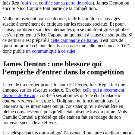
Inès Reg (
qui s’est confiée sur sa perte de poids
), James Denton ou
encore Nico Capone font partie de la compétition.
Malheureusement pour ce dernier, la diffusion de ses passages
suscite énormément de critiques sur les réseaux sociaux. Et pour
cause, nombreux sont les internautes qui se montrent grossophobes
et s’en prennent à Nico Capone uniquement à cause de son poids. Si
ce dernier s’est préparé à
cette campagne de haine
, il est hors de
question pour la chaîne de laisser passer une telle méchanceté.
TF1
a
donc publié
un communiqué à ce sujet
.
James Denton : une blessure qui
l’empêche d’entrer dans la compétition
La veille du dernier prime, le jeudi 22 février, Inès Reg a fait une
annonce sur les réseaux sociaux. En effet,
celle qui a récemment
divorcé de Kevin
a confié à ses abonnés qu’elle était malade
«
comme rarement »
et que le Doliprane ne fonctionnait pas. Le
lendemain, les internautes ont pu constater qu’elle devait être en
pleine convalescence puisqu’elle était absente lors du prime. Mais
Camille Combal a précisé qu’elle était en fait en rodage de son
nouveau spectacle au Havre.
Les téléspectateurs ont souligné l’absence d’un autre candidat :
on a