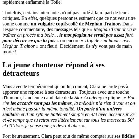
rapidement enflammé la Toile.
Toutefois, certains internautes n'ont pas tardé à faire part de leurs
critiques. En effet, quelques personnes estiment que ce nouveau titre
sonne comme
un vulgaire copié-collé de Meghan Trainor.
Dans
l'espace commentaire, des messages tels que
« Meghan Trainor va te
traîner en procès ma belle…
le mot plagiat ne serait pas assez fort
pour décrire ce que tu fais
»
ou encore «
Trop de similitudes avec
Meghan Trainor »
ont fleuri. Décidément, ils n'y vont pas de main
morte !
La jeune chanteuse répond à ses
détracteurs
Mais avec le tempérament qu'on lui connait, Clara ne tarde pas à
apporter une réponse à ses détracteurs. Toujours avec une touche
d'humour, l'ancienne candidate de la
Star Academy
explique : «
Fou
rire
les accords sont pas les mêmes
, la mélodie n’a rien à voir et on
n’est même pas sur la même tonalité.
On parle d’un univers
similaire
et d’un rythme battement simple en 4/4 avec accent sur 2e
et 4e temps que tu retrouves littéralement sur tous les morceaux 50’
et 60’ donc je pense que ça devrait aller ».
Fort heureusement, Clara peut tout de même compter sur
ses fidèles