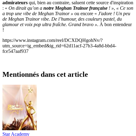
admirateurs
qui, bien au contraire, saluent cette source d'inspiration
: «
On dirait qu’on a
notre Meghan Trainor française
! »
,
« Ce son
a trop une vibe de Meghan Trainor »
ou encore «
J'adore ! Un peu
de Meghan Trainor vibe.
De l’humour, des couleurs pastel, du
glamour et voix pop ultra fraîche. Grand bravo »
. À bon entendeur
!
https://www.instagram.com/reel/DCXDQHgohNv/?
utm_source=ig_embed&ig_rid=62d11acf-27b3-4a8d-bbd4-
fce547aaf937
Mentionnés dans cet article
Star Academy