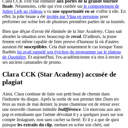
Clara CCK s'est vue éliminée
aux portes de la grande tournée
finale
. Néanmoins, celle qui s'est confiée sur
le comportement de
Julien Lieb au château
a vu
une opportunité en or
s'offrir à elle. En
effet, la jolie brune a été
invitée par Vitaa en personne
pour
performer sur scène lors de plusieurs premières parties de sa tournée.
Bien que déçue d'avoir été éliminée de la
Star Academy
, Clara sait
aborder la situation avec beaucoup de
recul
. D'ailleurs, la jeune
femme est même capable de faire preuve d'humour là où d'autres
auraient été
susceptibles
. Cela était notamment le cas lorsque Yann
Barthès
lui avait rappelé son éviction du programme sur le plateau
de
Quotidien
. Et aujourd'hui, l'ex-académicienne n'a rien à envier à
ses anciens camarades de promo.
Clara CCK (Star Academy) accusée de
plagiat
Ainsi, Clara continue de faire son petit bout de chemin dans
l'industrie du disque. Après la sortie de son premier titre
Dans tes
bras
au mois de mai dernier, la jeune chanteuse est de retour avec
une nouvelle chanson intitulée
Indifférence
.
Un morceau aux airs
pop et entraînants que l'artiste dévoilait il y a quelques jours sur son
compte Instagram, non sans cacher sa fierté. Et il y a que de quoi
puisque
les extraits du clip
, mettant en scène son chéri, ont