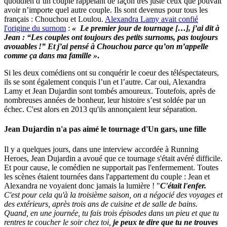
quotidien d’un couple rappelant de façon très juste ceux que pouvait
avoir n’importe quel autre couple. Ils sont devenus pour tous les
français : Chouchou et Loulou.
Alexandra Lamy avait confié
l'origine du surnom
:
« Le premier jour de tournage […], j’ai dit à
Jean : “Les couples ont toujours des petits surnoms, pas toujours
avouables !” Et j’ai pensé à Chouchou parce qu’on m’appelle
comme ça dans ma famille »
.
Si les deux comédiens ont su conquérir le coeur des téléspectateurs,
ils se sont également conquis l’un et l’autre. Car oui, Alexandra
Lamy et Jean Dujardin sont tombés amoureux. Toutefois, après de
nombreuses années de bonheur, leur histoire s’est soldée par un
échec. C'est alors en 2013 qu'ils annonçaient leur séparation.
Jean Dujardin n'a pas aimé le tournage d'Un gars, une fille
Il y a quelques jours, dans une interview accordée à Running
Heroes, Jean Dujardin a avoué que ce tournage s'était avéré difficile.
Et pour cause, le comédien ne supportait pas l'enfermement. Toutes
les scènes étaient tournées dans l'appartement du couple : Jean et
Alexandra ne voyaient donc jamais la lumière ! "
C'était l'enfer.
C'est pour cela qu'à la troisième saison, on a négocié des voyages et
des extérieurs, après trois ans de cuisine et de salle de bains.
Quand, en une journée, tu fais trois épisodes dans un pieu et que tu
rentres te coucher le soir chez toi,
je peux te dire que tu ne trouves