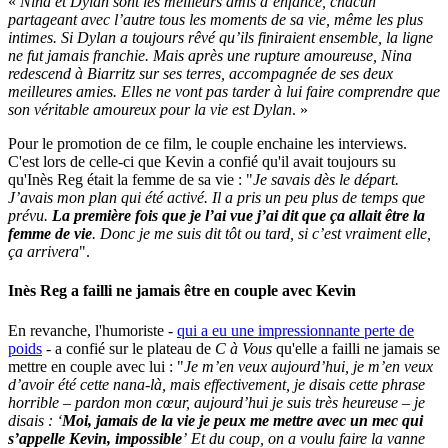
«
Nina et Dylan sont les meilleurs amis d’enfance, chacun
partageant avec l’autre tous les moments de sa vie, même les plus
intimes. Si Dylan a toujours rêvé qu’ils finiraient ensemble, la ligne
ne fut jamais franchie. Mais après une rupture amoureuse, Nina
redescend à Biarritz sur ses terres, accompagnée de ses deux
meilleures amies. Elles ne vont pas tarder à lui faire comprendre que
son véritable amoureux pour la vie est Dylan
. »
Pour le promotion de ce film, le couple enchaine les interviews.
C'est lors de celle-ci que Kevin a confié qu'il avait toujours su
qu'Inès Reg était la femme de sa vie : "
Je savais dès le départ.
J’avais mon plan qui été activé. Il a pris un peu plus de temps que
prévu.
La première fois que je l’ai vue j’ai dit que ça allait être la
femme de vie
. Donc je me suis dit tôt ou tard, si c’est vraiment elle,
ça arrivera
".
Inès Reg a failli ne jamais être en couple avec Kevin
En revanche, l'humoriste -
qui a eu une impressionnante perte de
poids
- a confié sur le plateau de
C à Vous
qu'elle a failli ne jamais se
mettre en couple avec lui : "
Je m’en veux aujourd’hui, je m’en veux
d’avoir été cette nana-là, mais effectivement, je disais cette phrase
horrible – pardon mon cœur, aujourd’hui je suis très heureuse – je
disais : ‘
Moi, jamais de la vie je peux me mettre avec un mec qui
s’appelle Kevin, impossible
’ Et du coup, on a voulu faire la vanne