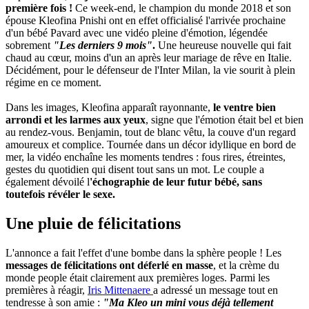
première fois !
Ce week-end, le champion du monde 2018 et son
épouse Kleofina Pnishi ont en effet officialisé l'arrivée prochaine
d'un bébé Pavard avec une vidéo pleine d'émotion, légendée
sobrement
"Les derniers 9 mois"
.
Une heureuse nouvelle qui fait
chaud au cœur, moins d'un an après leur mariage de rêve en Italie.
Décidément, pour le défenseur de l'Inter Milan, la vie sourit à plein
régime en ce moment.
Dans les images, Kleofina apparaît rayonnante,
le ventre bien
arrondi et les larmes aux yeux
, signe que l'émotion était bel et bien
au rendez-vous. Benjamin, tout de blanc vêtu, la couve d'un regard
amoureux et complice. Tournée dans un décor idyllique en bord de
mer, la vidéo enchaîne les moments tendres : fous rires, étreintes,
gestes du quotidien qui disent tout sans un mot. Le couple a
également dévoilé l
'échographie de leur futur bébé, sans
toutefois révéler le sexe.
Une pluie de félicitations
L'annonce a fait l'effet d'une bombe dans la sphère people ! Les
messages de félicitations ont déferlé en masse
, et la crème du
monde people était clairement aux premières loges. Parmi les
premières à réagir,
Iris Mittenaere
a adressé un message tout en
tendresse à son amie :
"Ma Kleo un mini vous déjà tellement