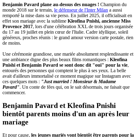
Benjamin Pavard plane au-dessus des nuages !
Champion du
monde 2018 sur le terrain,
le défenseur de l'Inter Milan
a aussi
remporté la mise dans sa vie perso. En juillet 2025, il officialisait en
effet son mariage avec la sublime
Kleofina Pnishi, ancienne Miss
Provence 2017
, lors d'une célébration XXL de trois jours organisée
du 17 au 19 juillet en plein cœur de l'Italie. Cadre idyllique, soleil
généreux, proches réunis : le grand amour version carte postale, rien
de moins.
Une cérémonie grandiose, une mariée absolument resplendissante et
une ambiance digne des plus beaux films romantiques :
Kleofina
Pnishi et Benjamin Pavard se sont donc dit "oui" pour la vie
,
entourés des personnes qui comptent le plus à ses yeux. La belle
avait d'ailleurs immortalisé ce moment magique sur Instagram avec
ces quelques mots :
"Just married ! Monsieur & Madame
Pavard"
. Un conte de fées qui, on le sait désormais, ne faisait que
commencer.
Benjamin Pavard et Kleofina Pnishi
bientôt parents moins d'un an après leur
mariage
Et pour cause,
les jeunes mariés vont bientôt être parents pour la