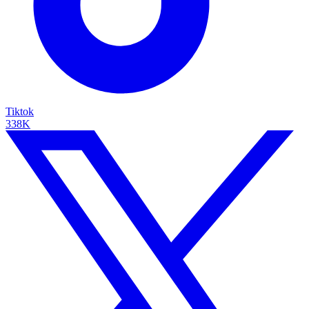
Tiktok
338K