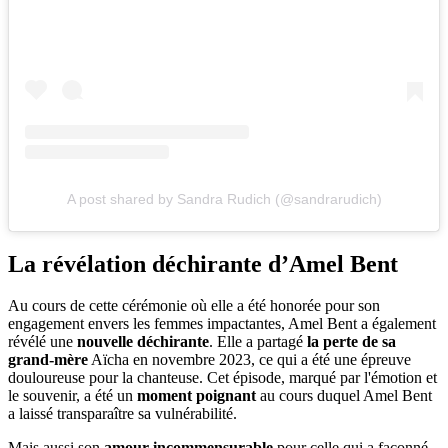
A post shared by Sandra Rudich (@sandrarudich)
La révélation déchirante d’Amel Bent
Au cours de cette cérémonie où elle a été honorée pour son
engagement envers les femmes impactantes, Amel Bent a également
révélé une
nouvelle déchirante
. Elle a partagé
la perte de sa
grand-mère
Aïcha en novembre 2023, ce qui a été une épreuve
douloureuse pour la chanteuse. Cet épisode, marqué par l'émotion et
le souvenir, a été un
moment poignant
au cours duquel Amel Bent
a laissé transparaître sa vulnérabilité.
Mais aussi son
amour incommensurable
pour celle qui a façonné