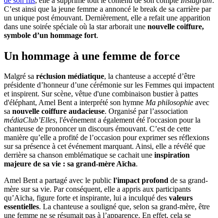
de son fils
, elle a supprimé tout le contenu de son compte
Instagram
.
C’est ainsi que la jeune femme a annoncé le break de sa carrière par
un unique post émouvant. Dernièrement, elle a refait une apparition
dans une soirée spéciale où la star arborait une
nouvelle coiffure,
symbole d’un hommage fort
.
Un hommage à une femme de force
Malgré sa
réclusion médiatique
, la chanteuse a accepté d’être
présidente d’honneur d’une cérémonie sur les Femmes qui impactent
et inspirent. Sur scène, vêtue d'une combinaison bustier à pattes
d'éléphant, Amel Bent a interprété son hymne
Ma philosophie
avec
sa
nouvelle coiffure audacieuse
. Organisé par l’association
médiaClub’Elles
, l'événement a également été l'occasion pour la
chanteuse de prononcer un discours émouvant. C’est de cette
manière qu’elle a profité de l’occasion pour exprimer ses réflexions
sur sa présence à cet événement marquant. Ainsi, elle a révélé que
derrière sa chanson emblématique se cachait une
inspiration
majeure de sa vie : sa grand-mère Aïcha
.
Amel Bent a partagé avec le public
l'impact profond
de sa grand-
mère sur sa vie. Par conséquent, elle a appris aux participants
qu’Aïcha, figure forte et inspirante, lui a inculqué des
valeurs
essentielles
. La chanteuse a souligné que, selon sa grand-mère, être
une femme ne se résumait pas à l’apparence. En effet, cela se