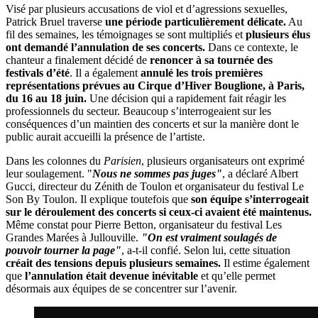
Visé par plusieurs accusations de viol et d’agressions sexuelles,
Patrick Bruel traverse
une période particulièrement délicate.
Au
fil des semaines, les témoignages se sont multipliés et
plusieurs élus
ont demandé l’annulation de ses concerts.
Dans ce contexte, le
chanteur a finalement décidé de
renoncer à sa tournée des
festivals d’été
. Il a également
annulé les trois premières
représentations prévues au Cirque d’Hiver Bouglione, à Paris,
du 16 au 18 juin.
Une décision qui a rapidement fait réagir les
professionnels du secteur. Beaucoup s’interrogeaient sur les
conséquences d’un maintien des concerts et sur la manière dont le
public aurait accueilli la présence de l’artiste.
Dans les colonnes du
Parisien
, plusieurs organisateurs ont exprimé
leur soulagement. "
Nous ne sommes pas juges"
, a déclaré Albert
Gucci, directeur du Zénith de Toulon et organisateur du festival Le
Son By Toulon. Il explique toutefois que
son équipe s’interrogeait
sur le déroulement des concerts si ceux-ci avaient été maintenus.
Même constat pour Pierre Betton, organisateur du festival Les
Grandes Marées à Jullouville.
"On est vraiment soulagés de
pouvoir tourner la page"
, a-t-il confié. Selon lui, cette situation
créait des tensions depuis plusieurs semaines.
Il estime également
que
l’annulation était devenue inévitable
et qu’elle permet
désormais aux équipes de se concentrer sur l’avenir.