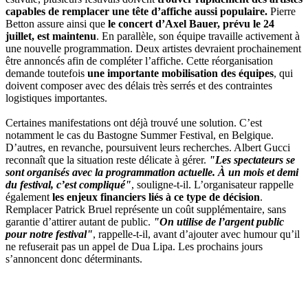
capables de remplacer une tête d’affiche aussi populaire.
Pierre
Betton assure ainsi que
le concert d’Axel Bauer, prévu le 24
juillet, est maintenu
. En parallèle, son équipe travaille activement à
une nouvelle programmation. Deux artistes devraient prochainement
être annoncés afin de compléter l’affiche. Cette réorganisation
demande toutefois
une importante mobilisation des équipes
, qui
doivent composer avec des délais très serrés et des contraintes
logistiques importantes.
Certaines manifestations ont déjà trouvé une solution. C’est
notamment le cas du Bastogne Summer Festival, en Belgique.
D’autres, en revanche, poursuivent leurs recherches. Albert Gucci
reconnaît que la situation reste délicate à gérer.
"Les spectateurs se
sont organisés avec la programmation actuelle. À un mois et demi
du festival, c’est compliqué"
, souligne-t-il. L’organisateur rappelle
également
les enjeux financiers liés à ce type de décision
.
Remplacer Patrick Bruel représente un coût supplémentaire, sans
garantie d’attirer autant de public.
"On utilise de l’argent public
pour notre festival"
, rappelle-t-il, avant d’ajouter avec humour qu’il
ne refuserait pas un appel de Dua Lipa. Les prochains jours
s’annoncent donc déterminants.