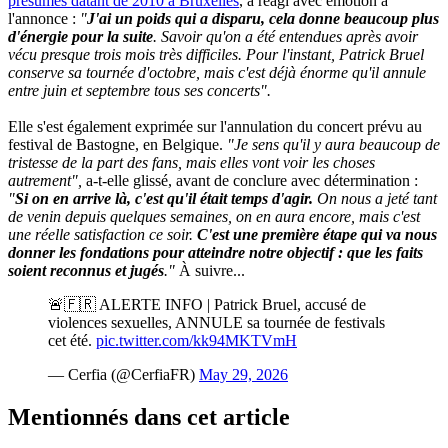
présumés datant de 2010 à Bruxelles
, a réagi avec émotion à
l'annonce :
"
J'ai un poids qui a disparu, cela donne beaucoup plus
d'énergie pour la suite
. Savoir qu'on a été entendues après avoir
vécu presque trois mois très difficiles. Pour l'instant, Patrick Bruel
conserve sa tournée d'octobre, mais c'est déjà énorme qu'il annule
entre juin et septembre tous ses concerts".
Elle s'est également exprimée sur l'annulation du concert prévu au
festival de Bastogne, en Belgique.
"Je sens qu'il y aura beaucoup de
tristesse de la part des fans, mais elles vont voir les choses
autrement",
a-t-elle glissé, avant de conclure avec détermination :
"
Si on en arrive là, c'est qu'il était temps d'agir.
On nous a jeté tant
de venin depuis quelques semaines, on en aura encore, mais c'est
une réelle satisfaction ce soir.
C'est une première étape qui va nous
donner les fondations pour atteindre notre objectif : que les faits
soient reconnus et jugés
."
À suivre...
🚨🇫🇷 ALERTE INFO | Patrick Bruel, accusé de
violences sexuelles, ANNULE sa tournée de festivals
cet été.
pic.twitter.com/kk94MKTVmH
— Cerfia (@CerfiaFR)
May 29, 2026
Mentionnés dans cet article