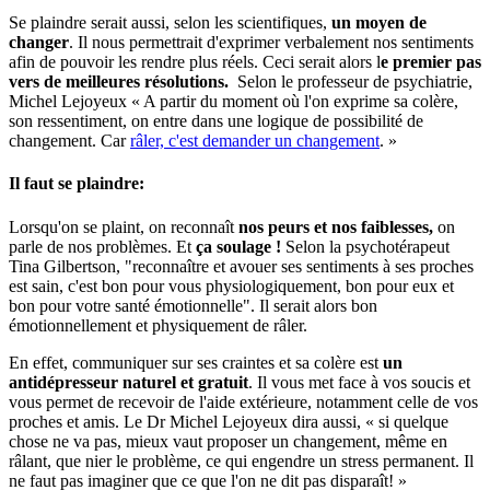
Se plaindre serait aussi, selon les scientifiques,
un moyen de
changer
. Il nous permettrait d'exprimer verbalement nos sentiments
afin de pouvoir les rendre plus réels. Ceci serait alors l
e premier pas
vers de meilleures résolutions.
Selon le professeur de psychiatrie,
Michel Lejoyeux « A partir du moment où l'on exprime sa colère,
son ressentiment, on entre dans une logique de possibilité de
changement. Car
râler, c'est demander un changement
. »
Il faut se plaindre:
Lorsqu'on se plaint, on reconnaît
nos peurs et nos faiblesses,
on
parle de nos problèmes. Et
ça soulage !
Selon la psychotérapeut
Tina Gilbertson, "reconnaître et avouer ses sentiments à ses proches
est sain, c'est bon pour vous physiologiquement, bon pour eux et
bon pour votre santé émotionnelle". Il serait alors bon
émotionnellement et physiquement de râler.
En effet, communiquer sur ses craintes et sa colère est
un
antidépresseur naturel et gratuit
. Il vous met face à vos soucis et
vous permet de recevoir de l'aide extérieure, notamment celle de vos
proches et amis. Le Dr Michel Lejoyeux dira aussi, « si quelque
chose ne va pas, mieux vaut proposer un changement, même en
râlant, que nier le problème, ce qui engendre un stress permanent. Il
ne faut pas imaginer que ce que l'on ne dit pas disparaît! »