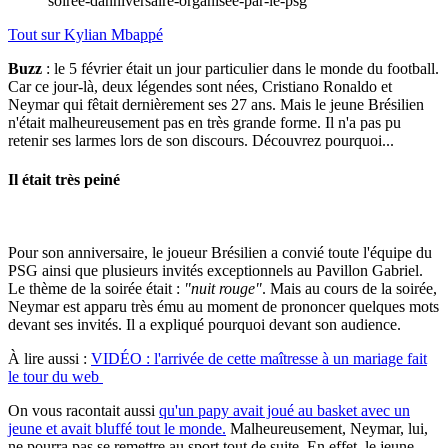
soiree-danniversaire-organisee-par-le-psg
Tout sur
Kylian Mbappé
Buzz
: le 5 février était un jour particulier dans le monde du football.
Car ce jour-là, deux légendes sont nées, Cristiano Ronaldo et
Neymar qui fêtait dernièrement ses 27 ans. Mais le jeune Brésilien
n'était malheureusement pas en très grande forme. Il n'a pas pu
retenir ses larmes lors de son discours. Découvrez pourquoi...
Il était très peiné
Pour son anniversaire, le joueur Brésilien a convié toute l'équipe du
PSG ainsi que plusieurs invités exceptionnels au Pavillon Gabriel.
Le thème de la soirée était :
"nuit rouge"
. Mais au cours de la soirée,
Neymar est apparu très ému au moment de prononcer quelques mots
devant ses invités. Il a expliqué pourquoi devant son audience.
À lire aussi :
VIDÉO : l'arrivée de cette maîtresse à un mariage fait
le tour du web
On vous racontait aussi
qu'un papy avait joué au basket avec un
jeune et avait bluffé tout le monde.
Malheureusement, Neymar, lui,
ne pourra pas se remettre au sport tout de suite. En effet, le jeune