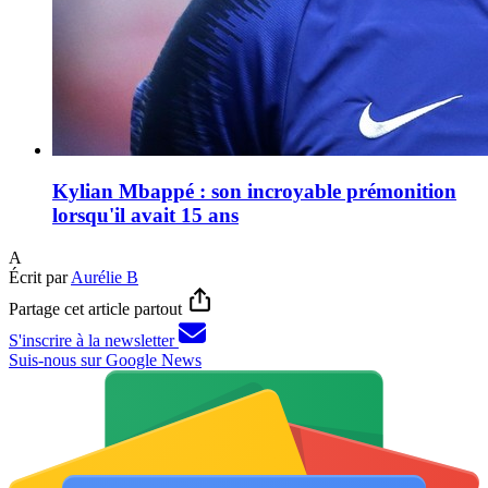
Kylian Mbappé : son incroyable prémonition
lorsqu'il avait 15 ans
A
Écrit par
Aurélie B
Partage cet article partout
S'inscrire à la newsletter
Suis-nous sur Google News