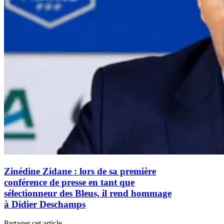
Zinédine Zidane : lors de sa première
conférence de presse en tant que
sélectionneur des Bleus, il rend hommage
à Didier Deschamps
Partager cet article