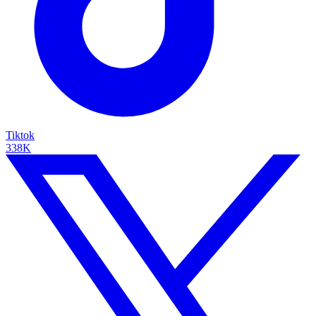
Tiktok
338K