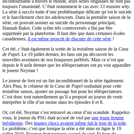
incontournable à travers le monde, leurs séries originales ne font pas
toujours l’unanimité. C’était notamment le cas avec
13 reasons why
.
La série à succès traite d’une problématique délicate qu’est le suicide
et le harcèlement chez les adolescents. Dans la première saison de la
série, on pouvait assister au suicide du personnage principal,
Hannah Baker. Cette scène très controversée a fini par être
supprimée par la plateforme. Il faut dire que dans certaines écoles
canadiennes,
il est même proscrit de discuter de cette série
!
Cet été, c’était également la sortie de la troisième saison de
la Casa
de Papel
. Le 19 juillet dernier, les fans ont pu découvrir les
nouvelles aventures de nos braqueurs préférés. Mais ce n’est que
depuis le 8 août dernier que les téléspectateurs ont pu voir apparaître
le joueur Neymar !
Le joueur de foot est un fan inconditionnel de la série également.
Alex Pina, le créateur de
la Casa de Papel
souhaitait pour cette
troisième saison, ajouter un passage fun pour les téléspectateurs.
C’est donc tout naturellement qu’il a proposé au joueur de venir
interpréter le rôle d’un moine dans les épisodes 6 et 8.
Or, cet été, Neymar s’est retrouvé au cœur d’un scandale. Rappelez-
vous, le joueur du PSG était accusé de viol par
une jeune femme
brésilienne
. Des
images chocs avaient même fait le tour de la toile
.
Le problème, c’est que lorsque la série a été mise en ligne le 19
juillet 2019, Neymar était toujours accusé de viol. Et hors de