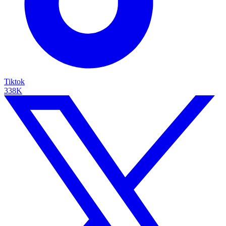
Tiktok
338K