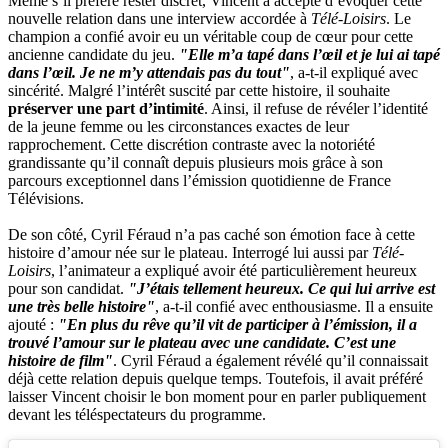
Même s’il préfère rester discret, Vincent a accepté d’évoquer cette
nouvelle relation dans une interview accordée à
Télé-Loisirs
. Le
champion a confié avoir eu un véritable coup de cœur pour cette
ancienne candidate du jeu.
"Elle m’a tapé dans l’œil et je lui ai tapé
dans l’œil. Je ne m’y attendais pas du tout"
, a-t-il expliqué avec
sincérité. Malgré l’intérêt suscité par cette histoire, il souhaite
préserver une part d’intimité
. Ainsi, il refuse de révéler l’identité
de la jeune femme ou les circonstances exactes de leur
rapprochement. Cette discrétion contraste avec la notoriété
grandissante qu’il connaît depuis plusieurs mois grâce à son
parcours exceptionnel dans l’émission quotidienne de France
Télévisions.
De son côté, Cyril Féraud n’a pas caché son émotion face à cette
histoire d’amour née sur le plateau. Interrogé lui aussi par
Télé-
Loisirs
, l’animateur a expliqué avoir été particulièrement heureux
pour son candidat.
"J’étais tellement heureux. Ce qui lui arrive est
une très belle histoire"
, a-t-il confié avec enthousiasme. Il a ensuite
ajouté :
"En plus du rêve qu’il vit de participer à l’émission, il a
trouvé l’amour sur le plateau avec une candidate. C’est une
histoire de film"
. Cyril Féraud a également révélé qu’il connaissait
déjà cette relation depuis quelque temps. Toutefois, il avait préféré
laisser Vincent choisir le bon moment pour en parler publiquement
devant les téléspectateurs du programme.