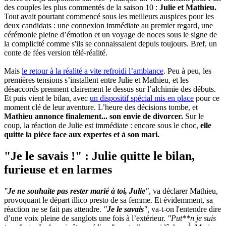
des couples les plus commentés de la saison 10 :
Julie et Mathieu.
Tout avait pourtant commencé sous les meilleurs auspices pour les
deux candidats : une connexion immédiate au premier regard, une
cérémonie pleine d’émotion et un voyage de noces sous le signe de
la complicité comme s'ils se connaissaient depuis toujours. Bref, un
conte de fées version télé-réalité.
Mais
le retour à la réalité a vite refroidi l’ambiance
. Peu à peu, les
premières tensions s’installent entre Julie et Mathieu, et les
désaccords prennent clairement le dessus sur l’alchimie des débuts.
Et puis vient le bilan, avec
un dispositif spécial mis en place
pour ce
moment clé de leur aventure. L’heure des décisions tombe, et
Mathieu annonce finalement... son envie de divorcer.
Sur le
coup, la réaction de Julie est immédiate : encore sous le choc,
elle
quitte la pièce face aux expertes et à son mari.
"Je le savais !" : Julie quitte le bilan,
furieuse et en larmes
"
Je ne souhaite pas rester marié à toi, Julie
"
, va déclarer Mathieu,
provoquant le départ illico presto de sa femme. Et évidemment, sa
réaction ne se fait pas attendre.
"
Je le savais
",
va-t-on l'entendre dire
d’une voix pleine de sanglots une fois à l’extérieur.
"Put**n je suis