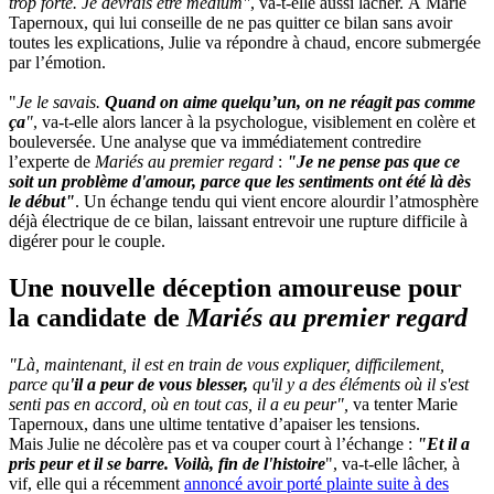
trop forte. Je devrais être médium"
, va-t-elle aussi lâcher. À Marie
Tapernoux, qui lui conseille de ne pas quitter ce bilan sans avoir
toutes les explications, Julie va répondre à chaud, encore submergée
par l’émotion.
"
Je le savais.
Quand on aime quelqu’un, on ne réagit pas comme
ça
"
, va-t-elle alors lancer à la psychologue, visiblement en colère et
bouleversée. Une analyse que va immédiatement contredire
l’experte de
Mariés au premier regard
:
"Je ne pense pas que ce
soit un problème d'amour, parce que les sentiments ont été là dès
le début"
. Un échange tendu qui vient encore alourdir l’atmosphère
déjà électrique de ce bilan, laissant entrevoir une rupture difficile à
digérer pour le couple.
Une nouvelle déception amoureuse pour
la candidate de
Mariés au premier regard
"Là, maintenant, il est en train de vous expliquer, difficilement,
parce qu
'il a peur de vous blesser,
qu'il y a des éléments où il s'est
senti pas en accord, où en tout cas, il a eu peur",
va tenter Marie
Tapernoux, dans une ultime tentative d’apaiser les tensions.
Mais Julie ne décolère pas et va couper court à l’échange :
"Et il a
pris peur et il se barre. Voilà, fin de l'histoire
", va-t-elle lâcher, à
vif, elle qui a récemment
annoncé avoir porté plainte suite à des