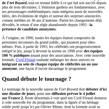
de
Fort Boyard
,
tout en restant fidèle à ce qui fait son succès depuis
plus de trois décennies. L’émission gardera ses fondamentaux, avec
ses personnages emblématiques, mais intégrera aussi de nouvelles
idées, des évolutions de règles et surtout des surprises annoncées
comme
inédites en 36 ans d’antenne. Parmi les changements déjà
dévoilés, le retour d’une règle abandonnée depuis 1993 :
la
présence de candidats anonymes.
À l’origine, en 1990, toutes les équipes étaient composées de
personnes inconnues du grand public, qui jouaient pour elles-
mêmes. Puis, à partir de 1993, les célébrités ont progressivement
intégré le jeu, jusqu’à devenir la norme en 1998 avec
des équipes
100 % publiques
jouant pour des associations. Avec cette nouvelle
formule,
Cyril Féraud
souhaite mélanger les deux univers en
intégrant au sein de chaque équipe de célébrités un ou une
anonyme
, une façon d’ouvrir davantage le programme.
Quand débute le tournage ?
Le tournage de la nouvelle saison de
Fort Boyard
doit
débuter d’ici
une dizaine de jours
, pour une
diffusion prévue le 4 juillet
sur France 2.
Reste désormais à voir quel ton Cyril Féraud donnera
à cette nouvelle ère du programme, dans la lignée d’un héritage
solide porté jusqu’ici par Olivier Minne, dont la formule avait su