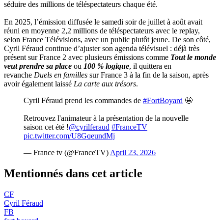
séduire des millions de téléspectateurs chaque été.
En 2025, l’émission diffusée le samedi soir de juillet à août avait
réuni en moyenne 2,2 millions de téléspectateurs avec le replay,
selon France Télévisions, avec un public plutôt jeune. De son côté,
Cyril Féraud continue d’ajuster son agenda télévisuel : déjà très
présent sur France 2 avec plusieurs émissions comme
Tout le monde
veut prendre sa place
ou
100 % logique
, il quittera en
revanche
Duels en familles
sur France 3 à la fin de la saison, après
avoir également laissé
La carte aux trésors
.
Cyril Féraud prend les commandes de
#FortBoyard
🤩
Retrouvez l'animateur à la présentation de la nouvelle
saison cet été !
@cyrilferaud
#FranceTV
pic.twitter.com/U8GqeundMj
— France tv (@FranceTV)
April 23, 2026
Mentionnés dans cet article
CF
Cyril Féraud
FB