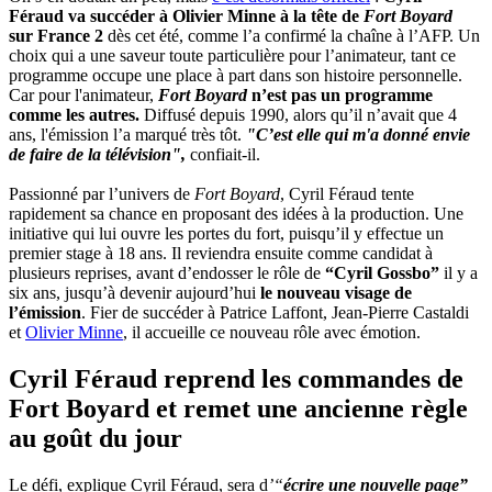
Féraud va succéder à Olivier Minne à la tête de
Fort Boyard
sur France 2
dès cet été, comme l’a confirmé la chaîne à l’AFP. Un
choix qui a une saveur toute particulière pour l’animateur, tant ce
programme occupe une place à part dans son histoire personnelle.
Car pour l'animateur,
Fort Boyard
n’est pas un programme
comme les autres.
Diffusé depuis 1990, alors qu’il n’avait que 4
ans, l'émission l’a marqué très tôt.
"C’est elle qui m'a donné envie
de faire de la télévision",
confiait-il.
Passionné par l’univers de
Fort Boyard
, Cyril Féraud tente
rapidement sa chance en proposant des idées à la production. Une
initiative qui lui ouvre les portes du fort, puisqu’il y effectue un
premier stage à 18 ans. Il reviendra ensuite comme candidat à
plusieurs reprises, avant d’endosser le rôle de
“Cyril Gossbo”
il y a
six ans, jusqu’à devenir aujourd’hui
le nouveau visage de
l’émission
. Fier de succéder à Patrice Laffont, Jean-Pierre Castaldi
et
Olivier Minne
, il accueille ce nouveau rôle avec émotion.
Cyril Féraud reprend les commandes de
Fort Boyard et remet une ancienne règle
au goût du jour
Le défi, explique Cyril Féraud, sera d
’“
écrire une nouvelle page”