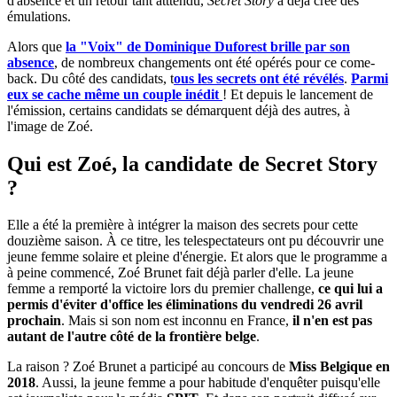
d'absence et un retour tant atttendu,
Secret Story
a déjà créé des
émulations.
Alors que
la "Voix" de Dominique Duforest brille par son
absence
, de nombreux changements ont été opérés pour ce come-
back. Du côté des candidats, t
ous les secrets ont été révélés
.
Parmi
eux se cache même un couple inédit
! Et depuis le lancement de
l'émission, certains candidats se démarquent déjà des autres, à
l'image de Zoé.
Qui est Zoé, la candidate de Secret Story
?
Elle a été la première à intégrer la maison des secrets pour cette
douzième saison. À ce titre, les telespectateurs ont pu découvrir une
jeune femme solaire et pleine d'énergie. Et alors que le programme a
à peine commencé, Zoé Brunet fait déjà parler d'elle. La jeune
femme a remporté la victoire lors du premier challenge,
ce qui lui a
permis d'éviter d'office les éliminations du vendredi 26 avril
prochain
. Mais si son nom est inconnu en France,
il n'en est pas
autant de l'autre côté de la frontière belge
.
La raison ? Zoé Brunet a participé au concours de
Miss Belgique en
2018
. Aussi, la jeune femme a pour habitude d'enquêter puisqu'elle