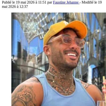
Publié le
19 mai 2026 à 11:51
par
Faustine Jehanne
- Modifié le
19
mai 2026 à 12:37