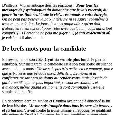
D'ailleurs, Vivian anticipe déjà les réactions.
"
Pour tous les
messages de psychologues du dimanche que je vais recevoir, du
genre ‘tu vas finir seul toute ta vie’… économisez votre énergie.
On ne peut pas trouver la paix intérieure ni se sauver soi-même à
travers une relation. Le jour où vous comprendrez qu'on doit
d'abord être heureux seul pour l'être avec quelqu'un, vous aurez tout
compris. (...) Personne ne peut me juger (...)
je sais exactement où
je vais"
,
a-t-il ainsi conclu.
De brefs mots pour la candidate
En revanche, de son côté,
Cynthia semble plus touchée par la
situation.
Sur Instagram, la candidate est à son tour sortie du silence
avec quelques mots :
"Je ne suis pas très active en ce moment, parce
que je traverse une période assez difficile…
Le moral et la
confiance ne sont pas toujours au rendez-vous
, mais j’essaie de
garder en tête que le plus important, ce sont les solutions et
d’avancer, même quand les moments sont compliqués"
, a-t-elle
simplement confié.
En décembre dernier, Vivian et Cynthia avaient déjà annoncé la fin
de leur histoire.
"Je me suis trompée dans tous les sens du terme…
et ça fait mal
", avait confié la jeune femme à l’époque, se qualifiant
elle-même de
"naïve".
Pourtant, les deux candidats avaient choisi