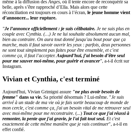
même à la diffusion des
Anges
, où il tente encore de reconquérir sa
belle, après s’être rapproché d’Ella. Mais alors que cette
réconciliation est toujours en cours à l’écran,
le jeune homme vient
d’annoncer... leur rupture.
"
Je l’annonce officiellement : je suis célibataire.
Je ne suis plus en
couple avec Cynthia. (…) Je ne lui souhaite absolument aucun mal,
bien au contraire. On aura tout donné jusqu’au bout pour que ça
marche, mais il faut savoir ouvrir les yeux : parfois, deux personnes
ne sont tout simplement pas faites pour être ensemble, et c’est
comme ça, il faut l’accepter.
Aujourd’hui, j’ai besoin d’être seul
pour me sauver moi-même, pour guérir et avancer
"
, a-t-il écrit sur
Instagram.
Vivian et Cynthia, c'est terminé
Aujourd'hui, Vivian Grimigni assure
"ne plus avoir besoin de
femme"
dans sa vie.
Sa priorité désormais ? Lui-même. "
Je suis
arrivé à un stade de ma vie où je fais sortir beaucoup de monde de
mon cercle, c'est comme ça, j'ai un besoin vital de me retrouver seul
avec moi-même pour me reconstruire.
(...)
Tout ce que j'ai réussi à
remonter, la pente que j'ai gravie, je l'ai fait tout seul.
Et c'est
exactement de cette même manière que je vais continuer
", a-t-il en
effet confié.