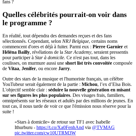
fans ?
Quelles célébrités pourrait-on voir dans
le programme ?
En réalité, tout dépendra des demandes reçues et des fans
sélectionnés. Cependant, selon
NRJ Belgique
, certains noms
commencent d'ores et déjà à fuiter. Parmi eux :
Pierre Garnier
et
Héléna Bailly
, révélations de la
Star Academy
, seraient pressentis
pour participer à
Star à domicile.
Ce n'est pas tout, dans les
coulisses, on murmure aussi une
short list très convoitée
composée
de
Vitaa
,
Jenifer
, ou encore
Jarry
.
Outre des stars de la musique et l'humoriste français, un célèbre
YouTubeur serait également de la partie :
Michou
, l’ex d’Elsa Bois.
L'objectif semble clair :
séduire la nouvelle génération en misant
sur ses figures les plus populaires
. Des visages frais, familiers,
omniprésents sur les réseaux et adulés par des millions de jeunes. En
tout cas, il nous tarde de voir ce que l'émission nous réserve pour la
suite !
«Stars à domicile» de retour sur TF1 avec Isabelle
Ithurburu -
https://t.co/Xa0FenhAnd
via
@TVMAG
pic.twitter.com/cw10UTRM3W