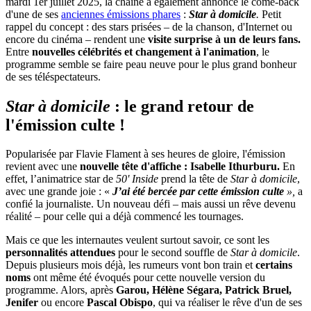
mardi 1er juillet 2025, la chaîne a également annoncé le come-back
d'une de ses
anciennes émissions phares
:
Star à domicile
.
Petit
rappel du concept : des stars prisées – de la chanson, d'Internet ou
encore du cinéma – rendent une
visite surprise à un de leurs fans.
Entre
nouvelles célébrités et changement à l'animation
, le
programme semble se faire peau neuve pour le plus grand bonheur
de ses téléspectateurs.
Star à domicile
: le grand retour de
l'émission culte !
Popularisée par Flavie Flament à ses heures de gloire, l'émission
revient avec une
nouvelle tête d'affiche : Isabelle Ithurburu.
En
effet, l’animatrice star de
50' Inside
prend la tête de
Star à domicile
,
avec une grande joie : «
J’ai été bercée par cette émission culte
»,
a
confié la journaliste. Un nouveau défi – mais aussi un rêve devenu
réalité – pour celle qui a déjà commencé les tournages.
Mais ce que les internautes veulent surtout savoir, ce sont les
personnalités attendues
pour le second souffle de
Star à domicile
.
Depuis plusieurs mois déjà, les rumeurs vont bon train et
certains
noms
ont même été évoqués pour cette nouvelle version du
programme. Alors, après
Garou, Hélène Ségara, Patrick Bruel,
Jenifer
ou encore
Pascal Obispo
, qui va réaliser le rêve d'un de ses