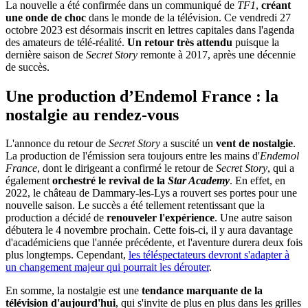
La nouvelle a été confirmée dans un communiqué de
TF1
,
créant
une onde de choc
dans le monde de la télévision. Ce vendredi 27
octobre 2023 est désormais inscrit en lettres capitales dans l'agenda
des amateurs de télé-réalité.
Un retour très attendu
puisque la
dernière saison de
Secret Story
remonte à 2017, après une décennie
de succès.
Une production d’Endemol France : la
nostalgie au rendez-vous
L'annonce du retour de
Secret Story
a suscité un
vent de nostalgie
.
La production de l'émission sera toujours entre les mains d'
Endemol
France
, dont le dirigeant a confirmé le retour de
Secret Story
, qui a
également
orchestré le revival de la
Star Academy
. En effet, en
2022, le château de Dammary-les-Lys a rouvert ses portes pour une
nouvelle saison. Le succès a été tellement retentissant que la
production a décidé de
renouveler l'expérience
. Une autre saison
débutera le 4 novembre prochain. Cette fois-ci, il y aura davantage
d'académiciens que l'année précédente, et l'aventure durera deux fois
plus longtemps. Cependant,
les téléspectateurs devront s'adapter à
un changement majeur qui pourrait les dérouter
.
En somme, la nostalgie est une
tendance marquante de la
télévision d'aujourd'hui
, qui s'invite de plus en plus dans les grilles