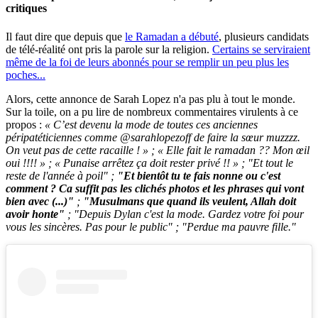
critiques
Il faut dire que depuis que
le Ramadan a débuté
, plusieurs candidats
de télé-réalité ont pris la parole sur la religion.
Certains se serviraient
même de la foi de leurs abonnés pour se remplir un peu plus les
poches...
Alors, cette annonce de Sarah Lopez n'a pas plu à tout le monde.
Sur la toile, on a pu lire de nombreux commentaires virulents à ce
propos :
« C’est devenu la mode de toutes ces anciennes
péripatéticiennes comme @sarahlopezoff de faire la sœur muzzzz.
On veut pas de cette racaille ! » ; « Elle fait le ramadan ?? Mon œil
oui !!!! » ; « Punaise arrêtez ça doit rester privé !! » ; "Et tout le
reste de l'année à poil" ;
"Et bientôt tu te fais nonne ou c'est
comment ? Ca suffit pas les clichés photos et les phrases qui vont
bien avec (...)"
;
"Musulmans que quand ils veulent, Allah doit
avoir honte"
; "Depuis Dylan c'est la mode. Gardez votre foi pour
vous les sincères. Pas pour le public" ; "Perdue ma pauvre fille."