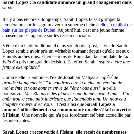
Sarah Lopez : la candidate annonce un grand changement dans
sa vie
Il n'y a pas encore si longtemps, Sarah Lopez faisait grimper la
température sur Instagram avec un superbe cliché d'
elle en maillot de
bain sur les plages de Dubaï
. Aujourd'hui, c'est une jeune femme
apaisée qui est apparue sur les réseaux sociaux.
Vêtue d'un habit traditionnel dans son dernier post, la vie de Sarah
Lopez semble avoir pris un véritable tournant depuis qu'elle est aux
Emirats arabes unis. Et en ce mois de Ramadan, la candidate de
La
Villa 6
a pris une grande décision. En effet, Sarah "
aspire à être une
femme exemplaire.
"
Comme elle l'a annoncé, l'ex de Jonathan Matijas a "
opéré de
grands changements.
" "
Je voudrais être la meilleure version de
moi-même et vous donner envie de l’être vous aussi
" a-t-elle
poursuivi. "
Mes 30 ans et les plaies m’ont donné envie d’aider. J’ai
enfin trouvé cette paix intérieure que j’attendais tant. Un nouveau
chapitre s’ouvre avec vous.
" C'est ainsi que
Sarah Lopez a
annoncé officiellement à sa communauté qu'elle s'était convertie
à l'Islam
. Une nouvelle qui n'a pas forcément été bien accueillie par
les internautes.
Sarah Lopez : reconvertie à l'Islam, elle reçoit de nombreuses