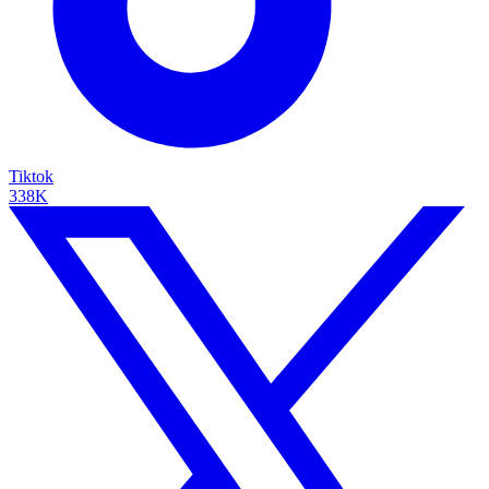
Tiktok
338K