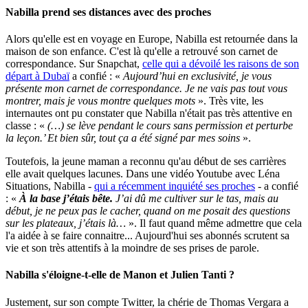
Nabilla prend ses distances avec des proches
Alors qu'elle est en voyage en Europe, Nabilla est retournée dans la
maison de son enfance. C'est là qu'elle a retrouvé son carnet de
correspondance. Sur Snapchat,
celle qui a dévoilé les raisons de son
départ à Dubaï
a confié : «
Aujourd’hui en exclusivité, je vous
présente mon carnet de correspondance. Je ne vais pas tout vous
montrer, mais je vous montre quelques mots
». Très vite, les
internautes ont pu constater que Nabilla n'était pas très attentive en
classe : «
(…) se lève pendant le cours sans permission et perturbe
la leçon.’ Et bien sûr, tout ça a été signé par mes soins
».
Toutefois, la jeune maman a reconnu qu'au début de ses carrières
elle avait quelques lacunes. Dans une vidéo Youtube avec Léna
Situations, Nabilla -
qui a récemment inquiété ses proches
- a confié
: «
À la base j’étais bête.
J’ai dû me cultiver sur le tas, mais au
début, je ne peux pas le cacher, quand on me posait des questions
sur les plateaux, j’étais là…
». Il faut quand même admettre que cela
l'a aidée à se faire connaitre... Aujourd'hui ses abonnés scrutent sa
vie et son très attentifs à la moindre de ses prises de parole.
Nabilla s'éloigne-t-elle de Manon et Julien Tanti ?
Justement, sur son compte Twitter, la chérie de Thomas Vergara a