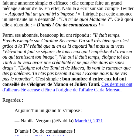
fait une annonce simple et efficace : elle compte faire un grand
ménage autour d'elle. En effet, Nabilla a écrit sur son compte Twitter
: «
Aujourd’hui un grand tri s’impose !
». Intrigué par cette annonce,
un internaute lui a demandé : "
Un tri de quoi Madame ?
". Ce à quoi
elle a répondu : «
D’amis ! Ou de connaissances !
»
Parmi ses abonnés, beaucoup lui ont répondu :
"Il était temps.
Prends exemple sur Caroline Receveur. On sait très bien que c’est
grâce à la TV réalité que tu en es là aujourd’hui mais si tu veux
l’élévation il faut se séparer de tous ceux qui t’empêchent d’avancer
ou qui ternissent ton image", "Ah oui il était temps, éloigne toi des
Tanti si tu veux avoir une crédibilité et ne pas être dans de sales
draps", "Éloigne toi des Tanti et de Maeva, ils vont te ramener que
des problèmes. Tu n'as pas besoin d'amis ! Ecoute nous tu ne vas
pas le regretter"
. C'est simple :
bon nombre d'entre eux lui ont
conseillé de s'éloigner de Manon et Julien Tanti
.
Ces derniers ont
d'ailleurs été accusé d'être à l'origine de l'affaire Carla Moreau.
Regardez :
Aujourd’hui un grand tri s’impose !
— Nabilla Vergara (@Nabilla)
March 9, 2021
D’amis ! Ou de connaissances !