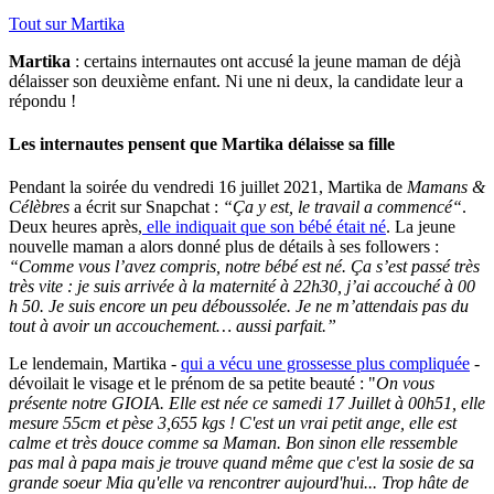
Tout sur
Martika
Martika
: certains internautes ont accusé la jeune maman de déjà
délaisser son deuxième enfant. Ni une ni deux, la candidate leur a
répondu !
Les internautes pensent que Martika délaisse sa fille
Pendant la soirée du vendredi 16 juillet 2021, Martika de
Mamans &
Célèbres
a écrit sur Snapchat :
“Ça y est, le travail a commencé“
.
Deux heures après,
elle indiquait que son bébé était né
. La jeune
nouvelle maman a alors donné plus de détails à ses followers :
“Comme vous l’avez compris, notre bébé est né. Ça s’est passé très
très vite : je suis arrivée à la maternité à 22h30, j’ai accouché à 00
h 50. Je suis encore un peu déboussolée. Je ne m’attendais pas du
tout à avoir un accouchement… aussi parfait.”
Le lendemain, Martika -
qui a vécu une grossesse plus compliquée
-
dévoilait le visage et le prénom de sa petite beauté : "
On vous
présente notre GIOIA
. Elle est née ce samedi 17 Juillet à 00h51, elle
mesure 55cm et pèse 3,655 kgs !
C'est un vrai petit ange, elle est
calme et très douce comme sa Maman. Bon sinon elle ressemble
pas mal à papa
mais je trouve quand même que c'est la sosie de sa
grande soeur Mia qu'elle va rencontrer aujourd'hui... Trop hâte de