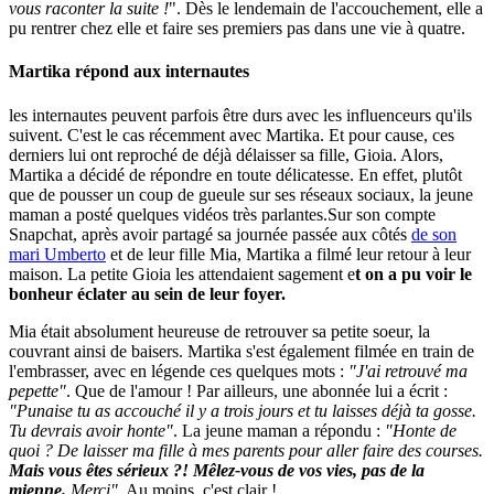
vous raconter la suite !
". Dès le lendemain de l'accouchement, elle a
pu rentrer chez elle et faire ses premiers pas dans une vie à quatre.
Martika répond aux internautes
les internautes peuvent parfois être durs avec les influenceurs qu'ils
suivent. C'est le cas récemment avec Martika. Et pour cause, ces
derniers lui ont reproché de déjà délaisser sa fille, Gioia. Alors,
Martika a décidé de répondre en toute délicatesse. En effet, plutôt
que de pousser un coup de gueule sur ses réseaux sociaux, la jeune
maman a posté quelques vidéos très parlantes.
Sur son compte
Snapchat, après avoir partagé sa journée passée aux côtés
de son
mari Umberto
et de leur fille Mia, Martika a filmé leur retour à leur
maison. La petite Gioia les attendaient sagement e
t on a pu voir le
bonheur éclater au sein de leur foyer.
Mia était absolument heureuse de retrouver sa petite soeur, la
couvrant ainsi de baisers. Martika s'est également filmée en train de
l'embrasser, avec en légende ces quelques mots :
"J'ai retrouvé ma
pepette"
. Que de l'amour ! Par ailleurs, une abonnée lui a écrit :
"Punaise tu as accouché il y a trois jours et tu laisses déjà ta gosse.
Tu devrais avoir honte"
. La jeune maman a répondu :
"Honte de
quoi ? De laisser ma fille à mes parents pour aller faire des courses.
Mais vous êtes sérieux ?! Mêlez-vous de vos vies, pas de la
mienne.
Merci"
. Au moins, c'est clair !