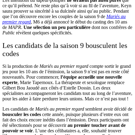
Les intentions du sapeur-pompier
ne seraient pas aussi pures
que
ce qu’il prétend. Ne reste plus qu’à voir si au fil de l’aventure, Keyn
saura prouver sa sincérité à sa dulcinée ainsi qu’au public. Pendant
que l’on découvre encore les couples de la saison 9 de
Mariés au
premier regard
, M6 a déjà annoncé le début du casting des 10 ans
de
MAPR
.
Une sélection un peu particulière
dont nos confrères de
Public
révèlent quelques spécificités.
Les candidats de la saison 9 bousculent les
codes
Si la production de
Mariés au premier regard
compte sortir le grand
jeu pour les 10 ans de l’émission, la saison 9 n’est pas en reste côté
nouveautés. Pour commencer,
l’équipe accueille une nouvelle
experte
, Marie Tapernoux. La thérapeute et sexologue remplace
Gilbert Bou Jaoudé aux côtés d’Estelle Dossin. Les deux
spécialistes accompagneront les candidats tout au long de l’aventure,
pour les aider à faire perdurer leurs unions. Mais ce n’est pas tout !
Les candidats de
Mariés au premier regard
semblent avoir décidé de
bousculer les codes
cette année, puisque plusieurs d’entre eux ont
fait des choix encore inédits dans l’émission. Deux participants ont
été sélectionnés pour se découvrir
au premier toucher avant de
pouvoir se voir
. L’une des célibataires a, elle, souhaité trouver