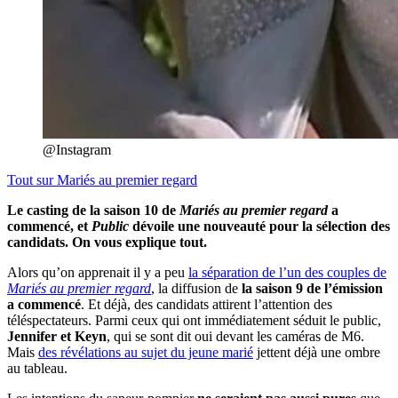
@Instagram
Tout sur
Mariés au premier regard
Le casting de la saison 10 de
Mariés au premier regard
a
commencé, et
Public
dévoile une nouveauté pour la sélection des
candidats. On vous explique tout.
Alors qu’on apprenait il y a peu
la séparation de l’un des couples de
Mariés au premier regard
, la diffusion de
la saison 9 de l’émission
a commencé
. Et déjà, des candidats attirent l’attention des
téléspectateurs. Parmi ceux qui ont immédiatement séduit le public,
Jennifer et Keyn
, qui se sont dit oui devant les caméras de M6.
Mais
des révélations au sujet du jeune marié
jettent déjà une ombre
au tableau.