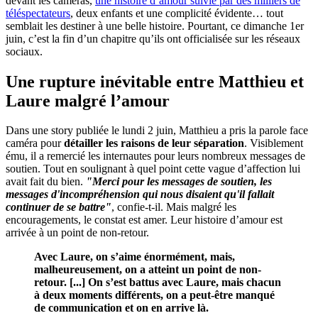
devant les caméras,
une histoire d’amour suivie par des milliers de
téléspectateurs
, deux enfants et une complicité évidente… tout
semblait les destiner à une belle histoire. Pourtant, ce dimanche 1er
juin, c’est la fin d’un chapitre qu’ils ont officialisée sur les réseaux
sociaux.
Une rupture inévitable entre Matthieu et
Laure malgré l’amour
Dans une story publiée le lundi 2 juin, Matthieu a pris la parole face
caméra pour
détailler les raisons de leur séparation
. Visiblement
ému, il a remercié les internautes pour leurs nombreux messages de
soutien. Tout en soulignant à quel point cette vague d’affection lui
avait fait du bien.
"Merci pour les messages de soutien, les
messages d'incompréhension qui nous disaient qu'il fallait
continuer de se battre"
, confie-t-il. Mais malgré les
encouragements, le constat est amer. Leur histoire d’amour est
arrivée à un point de non-retour.
Avec Laure, on s’aime énormément, mais,
malheureusement, on a atteint un point de non-
retour. [...] On s’est battus avec Laure, mais chacun
à deux moments différents, on a peut-être manqué
de communication et on en arrive là.