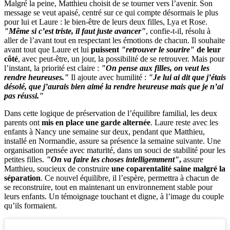
Malgré la peine, Matthieu choisit de se tourner vers l’avenir. Son
message se veut apaisé, centré sur ce qui compte désormais le plus
pour lui et Laure : le bien-être de leurs deux filles, Lya et Rose.
"Même si c’est triste, il faut juste avancer"
, confie-t-il, résolu à
aller de l’avant tout en respectant les émotions de chacun. Il souhaite
avant tout que Laure et lui
puissent
"retrouver le sourire"
de leur
côté
, avec peut-être, un jour, la possibilité de se retrouver. Mais pour
l’instant, la priorité est claire :
"On pense aux filles, on veut les
rendre heureuses."
Il ajoute avec humilité :
"Je lui ai dit que j’étais
désolé, que j’aurais bien aimé la rendre heureuse mais que je n’ai
pas réussi."
Dans cette logique de préservation de l’équilibre familial, les deux
parents ont
mis en place une garde alternée
. Laure reste avec les
enfants à Nancy une semaine sur deux, pendant que Matthieu,
installé en Normandie, assure sa présence la semaine suivante. Une
organisation pensée avec maturité, dans un souci de stabilité pour les
petites filles.
"On va faire les choses intelligemment"
,
assure
Matthieu, soucieux de construire
une coparentalité saine malgré la
séparation
. Ce nouvel équilibre, il l’espère, permettra à chacun de
se reconstruire, tout en maintenant un environnement stable pour
leurs enfants. Un témoignage touchant et digne, à l’image du couple
qu’ils formaient.