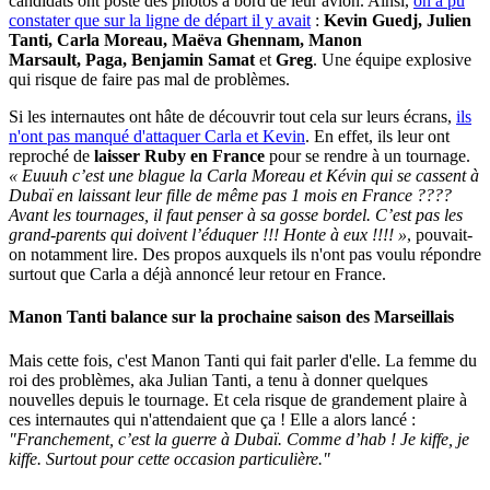
candidats ont posté des photos à bord de leur avion. Ainsi,
on a pu
constater que sur la ligne de départ il y avait
:
Kevin Guedj
,
Julien
Tanti
,
Carla Moreau
,
Maëva Ghennam
,
Manon
Marsault
,
Paga
,
Benjamin Samat
et
Greg
. Une équipe explosive
qui risque de faire pas mal de problèmes.
Si les internautes ont hâte de découvrir tout cela sur leurs écrans,
ils
n'ont pas manqué d'attaquer Carla et Kevin
. En effet, ils leur ont
reproché de
laisser Ruby en France
pour se rendre à un tournage.
« Euuuh c’est une blague la Carla Moreau et Kévin qui se cassent à
Dubaï en laissant leur fille de même pas 1 mois en France ????
Avant les tournages, il faut penser à sa gosse bordel. C’est pas les
grand-parents qui doivent l’éduquer !!! Honte à eux !!!! »
, pouvait-
on notamment lire. Des propos auxquels ils n'ont pas voulu répondre
surtout que Carla a déjà annoncé leur retour en France.
Manon Tanti balance sur la prochaine saison des Marseillais
Mais cette fois, c'est Manon Tanti qui fait parler d'elle. La femme du
roi des problèmes, aka Julian Tanti, a tenu à donner quelques
nouvelles depuis le tournage. Et cela risque de grandement plaire à
ces internautes qui n'attendaient que ça ! Elle a alors lancé :
"Franchement, c’est la guerre à Dubaï. Comme d’hab ! Je kiffe, je
kiffe. Surtout pour cette occasion particulière."