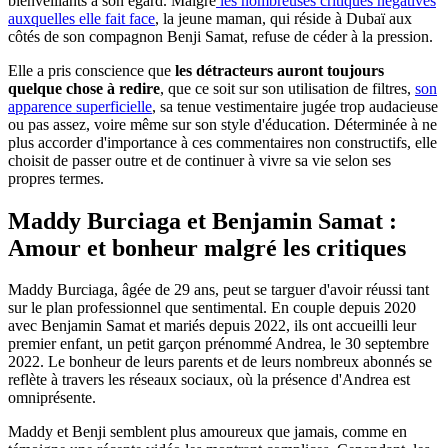
bienveillants à son égard. Malgré
les nombreuses critiques négatives
auxquelles elle fait face
, la jeune maman, qui réside à Dubaï aux
côtés de son compagnon Benji Samat, refuse de céder à la pression.
Elle a pris conscience que
les détracteurs auront toujours
quelque chose à redire
, que ce soit sur son utilisation de filtres,
son
apparence superficielle
, sa tenue vestimentaire jugée trop audacieuse
ou pas assez, voire même sur son style d'éducation. Déterminée à ne
plus accorder d'importance à ces commentaires non constructifs, elle
choisit de passer outre et de continuer à vivre sa vie selon ses
propres termes.
Maddy Burciaga et Benjamin Samat :
Amour et bonheur malgré les critiques
Maddy Burciaga, âgée de 29 ans, peut se targuer d'avoir réussi tant
sur le plan professionnel que sentimental. En couple depuis 2020
avec Benjamin Samat et mariés depuis 2022, ils ont accueilli leur
premier enfant, un petit garçon prénommé Andrea, le 30 septembre
2022. Le bonheur de leurs parents et de leurs nombreux abonnés se
reflète à travers les réseaux sociaux, où la présence d'Andrea est
omniprésente.
Maddy et Benji semblent plus amoureux que jamais, comme en