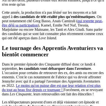
Au fil des défis, plusieurs d'entre eux seront éliminés, jusqu'à ce qu'il
n'en reste qu'un
Cette année, la production n'a pas lésiné sur les moyens et a fait
appel à
des candidats de télé-réalité plus qu'emblématiques
. On
peut notamment cité Greg Basso, Anaïs Camizuli (
qui regrette peut-
être déjà sa participation
), Kamel, Emilie Nef Naf, Tressia,
Marjolaine ou encore Maissane, les Tanti et Alex Giudi. Sans parler
des candidats qui se sont fait connaitre plus récemment comme ceux
qui ont été aperçus dans
Love Island
.
Le tournage des Apprentis Aventuriers va
bientôt commencer
Dans le premier épisode des Cinquante diffusé donc ce lundi 4
septembre,
les candidats vont débarquer dans l'aventure
.
L'occasion pour certains de retrouver des ex, des amis ou encore des
ennemis. C'est le cas notamment de Fabrice qui va devoir affronter
Jennyfer avec qui il a partagé l'aventure des Apprentis Aventuriers
en 2022.
Le moins qu'on puisse dire est que leur relation n'est plus
du tout au beau fixe depuis ce tournage !
Forcément, en se revoyant
dans
Les Cinquante
, leurs retrouvailles ont fait des étincelles !
Les téléspectateurs peuvent d'ores et déjà visionner cet épisode et