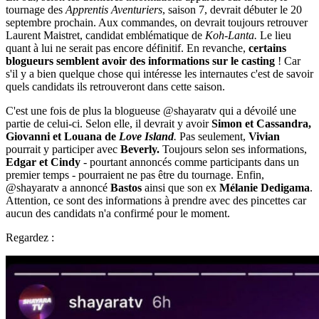
tournage des
Apprentis Aventuriers
, saison 7, devrait débuter le 20
septembre prochain. Aux commandes, on devrait toujours retrouver
Laurent Maistret, candidat emblématique de
Koh-Lanta.
Le lieu
quant à lui ne serait pas encore définitif. En revanche,
certains
blogueurs semblent avoir des informations sur le casting
! Car
s'il y a bien quelque chose qui intéresse les internautes c'est de savoir
quels candidats ils retrouveront dans cette saison.
C'est une fois de plus la blogueuse @shayaratv qui a dévoilé une
partie de celui-ci. Selon elle, il devrait y avoir
Simon et Cassandra,
Giovanni et Louana de
Love Island
.
Pas seulement,
Vivian
pourrait y participer avec
Beverly.
Toujours selon ses informations,
Edgar et Cindy
- pourtant annoncés comme participants dans un
premier temps - pourraient ne pas être du tournage. Enfin,
@shayaratv a annoncé
Bastos
ainsi que son ex
Mélanie Dedigama
.
Attention, ce sont des informations à prendre avec des pincettes car
aucun des candidats n'a confirmé pour le moment.
Regardez :