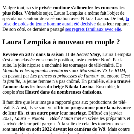
Malgré tout,
sa vie privée continue s'alimenter les rumeurs les
plus folles
. Véritable sujet, Laura Lempika a même fait l'objet de
spéculations autour de sa séparation avec Nikola Lozina. De fait,
la
prise de poids du jeune homme aurait été décisive
dans leur rupture.
De son côté, ce dernier a partagé
ses regrets familiaux avec elle
.
Laura Lempika à nouveau en couple ?
Révélée en 2017 dans la saison 11 de
Secret Story
, Laura Lempika
s'est alors classée en seconde position, juste derrière Noré. Par la
suite, la jolie niçoise a enchaîné les tournages de télé-réalité. De
Moundir et les apprentis aventuriers
aux
Marseillais VS Le RDM
,
en passant par
Les princes et princesses de l'amour
, ou encore
C'est
la famille
, la jeune femme n'a pas chômé. En parallèle, elle a
trouvé
l'amour dans les bras du belge Nikola Lozina
. Ensemble, le
couple s'est
illustré dans de nombreuses émissions
.
Il faut dire que leur image a rapporté gros aux productions de télé-
réalité. Ainsi, ils se sont vu offrir un
programme pour la naissance
de leur fils, et un autre pour leur mariage
. Diffusé en janvier
2021,
Laura + Nikola = Bébé Zlatan
met en scène les préparatifs et
l'arrivée de leur petit garçon. À la suite de cela, les tourtereaux se
sont
mariés en août 2022 devant les caméras de W9
. Mais contre