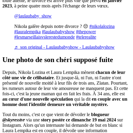
toute attente, le divorce est arrivé plus vite que prévu
en janvier
2023
, à peine quatre mois après l'échange de leurs vœux.
@laulaubaby_show
Nikola galère depuis notre divorce ? 😔
#nikolalozina
#lauralempika
#laulaubabyshow
#thepower
#lesmarseillaisvslerestedumonde
#telerealite
♬ son original - Laulaubabyshow - Laulaubabyshow
Une photo de son chéri supposé fuite
Depuis, Nikola Lozina et Laura Lempika mènent
chacun de leur
côté une vie de célibataire
. Et jusque-là, ni l'un, ni l'autre n'ont
présenté de nouvelle moitié à leur fils de trois ans, Zlatan. Pourtant,
les rumeurs autour de leur vie amoureuse ne manquent pas. Et cette
fois-ci, c'est la jeune maman qui en fait les frais. À 34 ans, elle est
au cœur d'une nouvelle spéculation
qui la dit
en couple avec un
homme dont l'identité demeure un véritable mystère.
Tout du moins, c'est ce que vient de dévoiler le
blogueur
@skyresstvr
via une
story postée ce dimanche 19 mai 2024
sur
Instagram. Alors qu'un internaute lui demande de but en blanc si
Laura Lempika est en couple, il dévoile une information