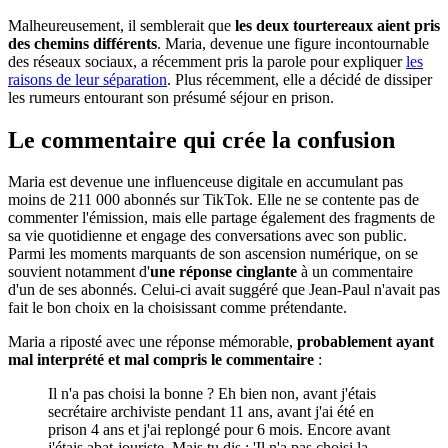
Malheureusement, il semblerait que
les deux tourtereaux aient pris
des chemins différents
. Maria, devenue une figure incontournable
des réseaux sociaux, a récemment pris la parole pour expliquer
les
raisons de leur séparation
. Plus récemment, elle a décidé de dissiper
les rumeurs entourant son présumé séjour en prison.
Le commentaire qui crée la confusion
Maria est devenue une influenceuse digitale en accumulant pas
moins de 211 000 abonnés sur TikTok. Elle ne se contente pas de
commenter l'émission, mais elle partage également des fragments de
sa vie quotidienne et engage des conversations avec son public.
Parmi les moments marquants de son ascension numérique, on se
souvient notamment d'
une réponse cinglante
à un commentaire
d'un de ses abonnés. Celui-ci avait suggéré que Jean-Paul n'avait pas
fait le bon choix en la choisissant comme prétendante.
Maria a riposté avec une réponse mémorable,
probablement ayant
mal interprété et mal compris le commentaire
:
Il n'a pas choisi la bonne ? Eh bien non, avant j'étais
secrétaire archiviste pendant 11 ans, avant j'ai été en
prison 4 ans et j'ai replongé pour 6 mois. Encore avant
j'étais abat-jouriste. Mais tu dis : 'Il n'a pas choisi la