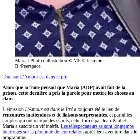
Maria / Photo d'illustration © M6 © Jasmine
B./Peerspace
Tout sur
L'Amour est dans le pré
Alors que la Toile pensait que Maria (ADP) avait fait de la
prison, cette dernière a pris la parole pour mettre les choses au
clair.
L'émission
L'Amour est dans le Pré
a toujours été le lieu de
rencontres inattendues
et de
liaisons surprenantes
, et parmi les
couples qui ont marqué les esprits, celui formé par Jean-Paul et
Maria a suscité un vif intérêt.
Les téléspectateurs se sont longtemps
interrogés sur la pérennité de leur relation
après leur aventure dans le
programme.