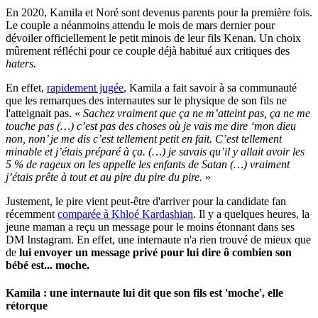
En 2020, Kamila et Noré sont devenus parents pour la première fois.
Le couple a néanmoins attendu le mois de mars dernier pour
dévoiler officiellement le petit minois de leur fils Kenan. Un choix
mûrement réfléchi pour ce couple déjà habitué aux critiques des
haters.
En effet,
rapidement jugée
, Kamila a fait savoir à sa communauté
que les remarques des internautes sur le physique de son fils ne
l'atteignait pas. «
Sachez vraiment que ça ne m’atteint pas, ça ne me
touche pas (…) c’est pas des choses où je vais me dire ‘mon dieu
non, non’ je me dis c’est tellement petit en fait. C’est tellement
minable et j’étais préparé à ça. (…) je savais qu’il y allait avoir les
5 % de rageux on les appelle les enfants de Satan (…) vraiment
j’étais prête à tout et au pire du pire du pire.
»
Justement, le pire vient peut-être d'arriver pour la candidate fan
récemment
comparée à Khloé Kardashian
. Il y a quelques heures, la
jeune maman a reçu un message pour le moins étonnant dans ses
DM Instagram. En effet, une internaute n'a rien trouvé de mieux que
de
lui envoyer un message privé pour lui dire ô combien son
bébé est... moche.
Kamila : une internaute lui dit que son fils est 'moche', elle
rétorque