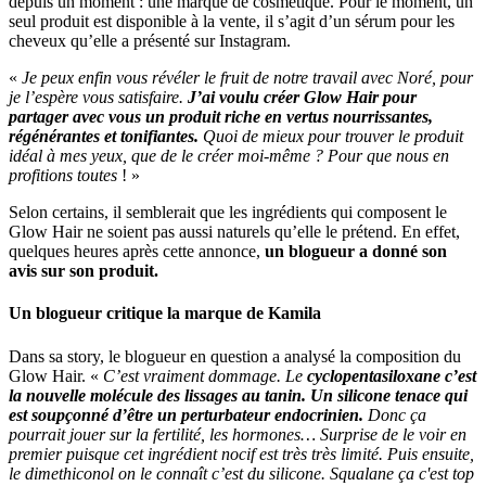
depuis un moment : une marque de cosmétique. Pour le moment, un
seul produit est disponible à la vente, il s’agit d’un sérum pour les
cheveux qu’elle a présenté sur Instagram.
«
Je peux enfin vous révéler le fruit de notre travail avec Noré, pour
je l’espère vous satisfaire.
J’ai voulu créer Glow Hair pour
partager avec vous un produit riche en vertus nourrissantes,
régénérantes et tonifiantes.
Quoi de mieux pour trouver le produit
idéal à mes yeux, que de le créer moi-même ? Pour que nous en
profitions toutes
! »
Selon certains, il semblerait que les ingrédients qui composent le
Glow Hair ne soient pas aussi naturels qu’elle le prétend. En effet,
quelques heures après cette annonce,
un blogueur a donné son
avis sur son produit.
Un blogueur critique la marque de Kamila
Dans sa story, le blogueur en question a analysé la composition du
Glow Hair. «
C’est vraiment dommage. Le
cyclopentasiloxane c’est
la nouvelle molécule des lissages au tanin. Un silicone tenace qui
est soupçonné d’être un perturbateur endocrinien.
Donc ça
pourrait jouer sur la fertilité, les hormones… Surprise de le voir en
premier puisque cet ingrédient nocif est très très limité. Puis ensuite,
le dimethiconol on le connaît c’est du silicone. Squalane ça c'est top