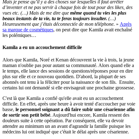
Mais je pense qu’il y a des choses sur lesquelles il faut arrêter
d’inventer et ne pas servir à chaque fois de tout pour des likes, des
vues etc. (…) Mais de me dire que
même quand tu vies les plus
beaux instants de ta vie, tu te feras toujours insulter.
(…)
Heureusement que j’étais déconnectée de mon téléphone.
»
Après
sa marque de cosmétiques
, on peut dire que Kamila avait enchaîné
les polémiques…
Kamila a eu un accouchement difficile
Alors que Kamila, Noré et Kenan découvrent la vie à trois, la jeune
maman n'oublie pas pour autant sa communauté. Alors quand elle a
le temps, elle lance des sessions de questions/réponses pour en dire
plus sur elle et ce nouveau quotidien. D'abord, la plupart de ses
abonnés ont tenu à la féliciter pour la naissance de son fils. Ensuite,
certains lui ont demandé si elle envisageait une prochaine grossesse.
C'est là que Kamila a confié qu'elle avait eu un accouchement
difficile. En effet, après une heure à avoir tenté d'accoucher par voie
basse,
le personnel soignant a dû faire subir une césarienne afin
de sortir son petit bébé
. Aujourd'hui encore, Kamila ressent des
douleurs suite à cette opération. Par conséquent, elle va devoir
attendre au minimum un an avant d'agrandir la famille puisque les
médecins lui ont indiqué que c'était le délai après une césarienne.