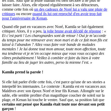
les frais. Sauf que la jeune maman est bien décidée à ne plus se
laisser faire. Alors, elle répond régulièrement à ses détracteurs,
comme cette fois où
un des cadeaux de Noré lui a valu une pluie de
critiques
ou encore
quand ils lui ont reproché d'en avoir trop fait
pour l'anniversaire de Kenan
.
Quand elle part en vacances avec Noré, Kamila se fait également
critiquer. Alors, il y a peu,
la jolie brune avait décidé de réponse
:
«
Et c’est parti ! Les charognardes sont de retour ! Oui je m’accorde
du temps pour me retrouver avec mon mari et de ce fait mon fils est
laissé à l’abandon ? Allez vous faire voir bande de malades
mentales ! Je lui donne tout mon amour, toute mon affection, toute
ma tendresse et je m’en occupe mieux que vous vous occupez des
vôtres probablement ! Veillez à combler et faire du bien à votre
famille au lieu de juger les autres, perso la mienne l’est. »
Kamila prend la parole !
Si elle fait parler d'elle cette fois, c'est parce qu'une de ses stories a
interpellé les internautes. Le contexte : Kamila est en vacances aux
Maldives avec son époux Noré et leur fils Kenan. Allongée sur le
sable, elle semble profiter d'un magnifique coucher de soleil sur la
plage, et Kenan lui touche le ventre. Sauf que, sa position fait que
certains ont pensé que Kamila était toute nue devant son petit
garçon
!