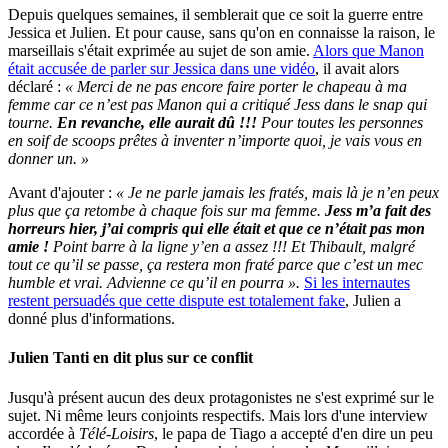
Depuis quelques semaines, il semblerait que ce soit la guerre entre
Jessica et Julien. Et pour cause, sans qu'on en connaisse la raison, le
marseillais s'était exprimée au sujet de son amie.
Alors que Manon
était accusée de parler sur Jessica dans une vidéo
, il avait alors
déclaré :
« Merci de ne pas encore faire porter le chapeau à ma
femme car ce n’est pas Manon qui a critiqué Jess dans le snap qui
tourne.
En revanche, elle aurait dû !!!
Pour toutes les personnes
en soif de scoops prêtes à inventer n’importe quoi, je vais vous en
donner un. »
Avant d'ajouter :
« Je ne parle jamais les fratés, mais là je n’en peux
plus que ça retombe à chaque fois sur ma femme.
Jess m’a fait des
horreurs hier, j’ai compris qui elle était et que ce n’était pas mon
amie !
Point barre à la ligne y’en a assez !!! Et Thibault, malgré
tout ce qu’il se passe, ça restera mon fraté parce que c’est un mec
humble et vrai. Advienne ce qu’il en pourra ».
Si les internautes
restent persuadés que cette dispute est totalement fake
, Julien a
donné plus d'informations.
Julien Tanti en dit plus sur ce conflit
Jusqu'à présent aucun des deux protagonistes ne s'est exprimé sur le
sujet. Ni même leurs conjoints respectifs. Mais lors d'une interview
accordée à
Télé-Loisirs
, le papa de Tiago a accepté d'en dire un peu