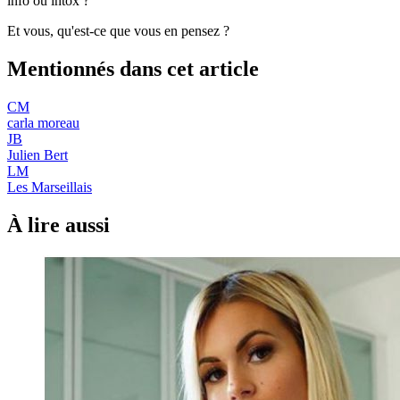
info ou intox ?
Et vous, qu'est-ce que vous en pensez ?
Mentionnés dans cet article
CM
carla moreau
JB
Julien Bert
LM
Les Marseillais
À lire aussi