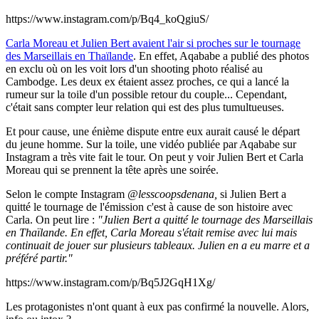
https://www.instagram.com/p/Bq4_koQgiuS/
Carla Moreau et Julien Bert avaient l'air si proches sur le tournage
des Marseillais en Thaïlande
. En effet, Aqababe a publié des photos
en exclu où on les voit lors d'un shooting photo réalisé au
Cambodge. Les deux ex étaient assez proches, ce qui a lancé la
rumeur sur la toile d'un possible retour du couple... Cependant,
c'était sans compter leur relation qui est des plus tumultueuses.
Et pour cause, une énième dispute entre eux aurait causé le départ
du jeune homme. Sur la toile, une vidéo publiée par Aqababe sur
Instagram a très vite fait le tour. On peut y voir Julien Bert et Carla
Moreau qui se prennent la tête après une soirée.
Selon le compte Instagram
@lesscoopsdenana,
si Julien Bert a
quitté le tournage de l'émission c'est à cause de son histoire avec
Carla. On peut lire :
"Julien Bert a quitté le tournage des Marseillais
en Thaïlande. En effet, Carla Moreau s'était remise avec lui mais
continuait de jouer sur plusieurs tableaux. Julien en a eu marre et a
préféré partir."
https://www.instagram.com/p/Bq5J2GqH1Xg/
Les protagonistes n'ont quant à eux pas confirmé la nouvelle. Alors,