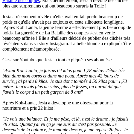
Bataille des couples
. Mais dernièrement, Jesta a dévoilé des clichés
plus que surprenants qui ont beaucoup surpris la Toile !
Jesta a récemment révélé qu'elle avait en fait perdu beaucoup de
poids et qu'elle n'avait pas toujours eu cette silhouette longiligne.
Après Koh-Lanta, la jeune femme a effectivement pris beaucoup de
poids. La guerrière de La Bataille des couples s'est en vérité
beaucoup affinée ! Elle a d'ailleurs décidé de publier des clichés très
révélateurs dans sa story Instagram. La belle blonde a expliqué s'être
complètement métamorphosée.
C'est sur Youtube que Jesta a tout expliqué à ses abonnés :
"
Avant Koh-Lanta, je faisais 64 kilos pour 1,78 mètre. J'étais très
bien dans mon corps et dans ma peau. Après mes 42 jours de
survie, j'ai perdu 8 kilos. Je suis donc tombée à 56 kilos pour 1,78
mètre.
Je n'avais plus de seins, plus de fesses, on aurait dit que
j'avais le corps d'un petit garçon de 8 ans"
Après Koh-Lanta, Jesta a développé une obsession pour la
nourriture et a pris 22 kilos !
"Je vois une balance. Et je me pèse, et là, c'est le drame : je faisais
78 kilos. Quand j'ai vu ça je me suis dit c'est pas possible. Je
descends de la balance, je remonte dessus, je me repèse 20 fois. Je