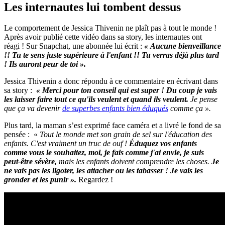
Les internautes lui tombent dessus
Le comportement de Jessica Thivenin ne plaît pas à tout le monde !
Après avoir publié cette vidéo dans sa story, les internautes ont
réagi ! Sur Snapchat, une abonnée lui écrit :
« Aucune bienveillance
!! Tu te sens juste supérieure à l'enfant !! Tu verras déjà plus tard
! Ils auront peur de toi ».
Jessica Thivenin a donc répondu à ce commentaire en écrivant dans
sa story :
« Merci pour ton conseil qui est super ! Du coup je vais
les laisser faire tout ce qu'ils veulent et quand ils veulent.
Je pense
que ça va devenir
de superbes enfants bien éduqués
comme ça ».
Plus tard, la maman s’est exprimé face caméra et a livré le fond de sa
pensée : «
Tout le monde met son grain de sel sur l'éducation des
enfants. C'est vraiment un truc de ouf !
Éduquez vos enfants
comme vous le souhaitez, moi, je fais comme j'ai envie, je suis
peut-être sévère,
mais les enfants doivent comprendre les choses.
Je
ne vais pas les ligoter, les attacher ou les tabasser ! Je vais les
gronder et les punir ».
Regardez !