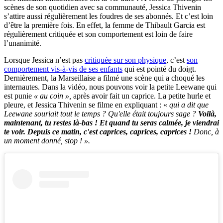
scènes de son quotidien avec sa communauté, Jessica Thivenin
s’attire aussi régulièrement les foudres de ses abonnés. Et c’est loin
d’être la première fois. En effet, la femme de Thibault Garcia est
régulièrement critiquée et son comportement est loin de faire
l’unanimité.
Lorsque Jessica n’est pas
critiquée sur son physique
, c’est
son
comportement vis-à-vis de ses enfants
qui est pointé du doigt.
Dernièrement, la Marseillaise a filmé une scène qui a choqué les
internautes. Dans la vidéo, nous pouvons voir la petite Leewane qui
est punie
« au coin »,
après avoir fait un caprice. La petite hurle et
pleure, et Jessica Thivenin se filme en expliquant : «
qui a dit que
Leewane souriait tout le temps ? Qu'elle était toujours sage ?
Voilà,
maintenant, tu restes là-bas ! Et quand tu seras calmée, je viendrai
te voir. Depuis ce matin, c'est caprices, caprices, caprices !
Donc, à
un moment donné, stop ! ».