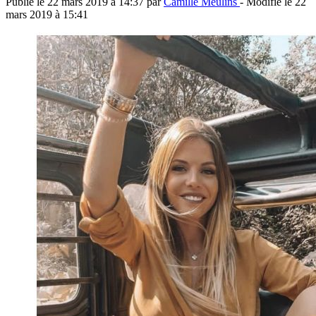
Publié le
22 mars 2019 à 14:37
par
Camille Meulins
- Modifié le
22
mars 2019 à 15:41