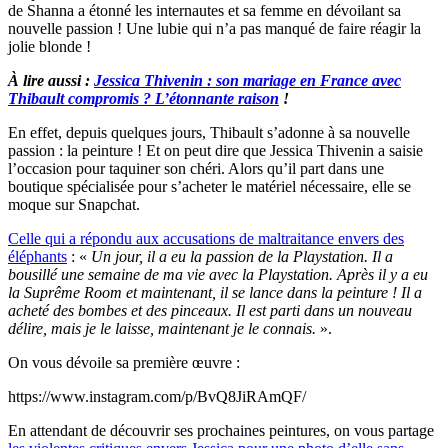
de Shanna a étonné les internautes et sa femme en dévoilant sa
nouvelle passion ! Une lubie qui n’a pas manqué de faire réagir la
jolie blonde !
À lire aussi :
Jessica Thivenin : son mariage en France avec
Thibault compromis ? L’étonnante raison
!
En effet, depuis quelques jours, Thibault s’adonne à sa nouvelle
passion : la peinture ! Et on peut dire que Jessica Thivenin a saisie
l’occasion pour taquiner son chéri. Alors qu’il part dans une
boutique spécialisée pour s’acheter le matériel nécessaire, elle se
moque sur Snapchat.
Celle qui a répondu aux accusations de maltraitance envers des
éléphants
: «
Un jour, il a eu la passion de la Playstation. Il a
bousillé une semaine de ma vie avec la Playstation. Après il y a eu
la Suprême Room et maintenant, il se lance dans la peinture ! Il a
acheté des bombes et des pinceaux. Il est parti dans un nouveau
délire, mais je le laisse, maintenant je le connais.
».
On vous dévoile sa première œuvre :
https://www.instagram.com/p/BvQ8JiRAmQF/
En attendant de découvrir ses prochaines peintures, on vous partage