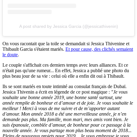
A post shared by Jessica Garcia (@jessicathivenin)
On vous racontait que la toile se demandait si Jessica Thivenine et
Thibault Garcia s'étaient mariés.
Et pour cause, des clichés semaient
le doute
.
Le couple s'affichait ces derniers temps avec leurs alliances. Et ce
n'était pas qu'une rumeur... En effet, Jessica a publié une photo du
plus beau jour de sa vie : celui où elle a enfin dit oui à Thibault.
Ils se sont mariés en toute intimité au consulat français de Dubaï.
Jessica Thivenin a écrit en légende de ce post magique :
"Je vous
souhaite une bonne année 2019, une bonne santé surtout, une
année remplie de bonheur et d’amour et de joie. Je vous souhaite le
meilleur ! Merci à vous de me suivre et de m’apporter autant
d’amour. Mon année 2018 a été une merveilleuse année, je n’en
demande pas plus. Ma famille, mon mari, mes amis vont bien. Je
suis épanouie, comblée d’amour, de bonheur pour ce passage à la
nouvelle année. Je vous partage mon plus beau moment de 2018...
Pleins de nouveaux projets pour 2019... Je vous embrasse je vous