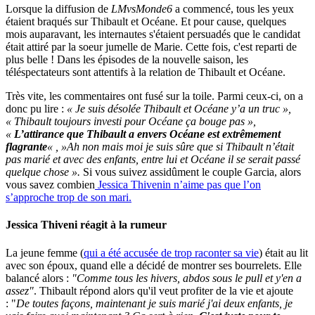
Lorsque la diffusion de
LMvsMonde6
a commencé, tous les yeux
étaient braqués sur Thibault et Océane. Et pour cause, quelques
mois auparavant, les internautes s'étaient persuadés que le candidat
était attiré par la soeur jumelle de Marie. Cette fois, c'est reparti de
plus belle ! Dans les épisodes de la nouvelle saison, les
téléspectateurs sont attentifs à la relation de Thibault et Océane.
Très vite, les commentaires ont fusé sur la toile. Parmi ceux-ci, on a
donc pu lire :
« Je suis désolée Thibault et Océane y’a un truc »
,
« Thibault toujours investi pour Océane ça bouge pas »,
«
L’attirance que Thibault a envers Océane est extrêmement
flagrante
« , »
Ah non mais moi je suis sûre que si
Thibault
n’était
pas marié et avec des enfants, entre lui et
Océane
il se serait passé
quelque chose »
.
Si vous suivez assidûment le couple Garcia, alors
vous savez combien
Jessica Thivenin n’aime pas que l’on
s’approche trop de son mari.
Jessica Thiveni réagit à la rumeur
La jeune femme (
qui a été accusée de trop raconter sa vie
) était au lit
avec son époux, quand elle a décidé de montrer ses bourrelets. Elle
balancé alors :
"Comme tous les hivers, abdos sous le pull et y'en a
assez"
. Thibault répond alors qu'il veut profiter de la vie et ajoute
: "
De toutes façons, maintenant je suis marié j'ai deux enfants, je