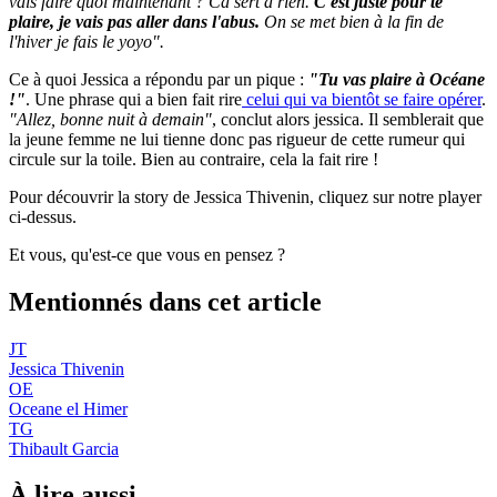
vais faire quoi maintenant ? Ca sert à rien.
C'est juste pour te
plaire, je vais pas aller dans l'abus.
On se met bien à la fin de
l'hiver je fais le yoyo".
Ce à quoi Jessica a répondu par un pique :
"Tu vas plaire à Océane
!"
. Une phrase qui a bien fait rire
celui qui va bientôt se faire opérer
.
"Allez, bonne nuit à demain"
, conclut alors jessica. Il semblerait que
la jeune femme ne lui tienne donc pas rigueur de cette rumeur qui
circule sur la toile. Bien au contraire, cela la fait rire !
Pour découvrir la story de Jessica Thivenin, cliquez sur notre player
ci-dessus.
Et vous, qu'est-ce que vous en pensez ?
Mentionnés dans cet article
JT
Jessica Thivenin
OE
Oceane el Himer
TG
Thibault Garcia
À lire aussi